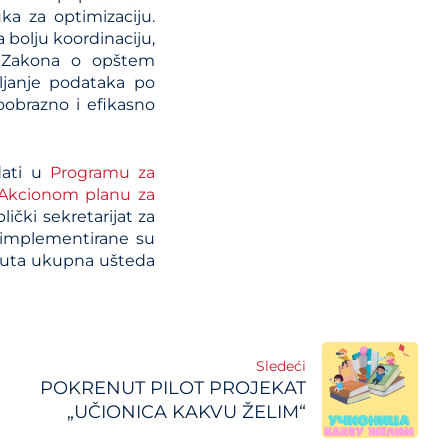
ka za optimizaciju.
 bolju koordinaciju,
u Zakona o opštem
ljanje podataka po
obrazno i efikasno
dati u
Programu za
Akcionom planu za
čki sekretarijat za
 implementirane su
gnuta ukupna ušteda
Sledeći
POKRENUT PILOT PROJEKAT
„UČIONICA KAKVU ŽELIM“