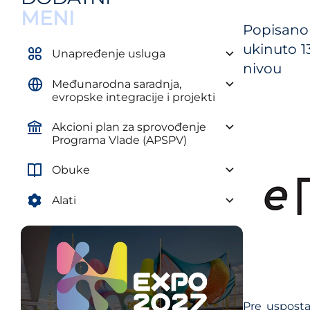
Uredba o obaveznim elementima
MENI
plana razvoja autonomne
Popisano 
pokrajine i jedinice lokalne
ukinuto 1
samouprave
Unapređenje usluga
nivou
Uredba o metodologiji za izradu
Međunarodna saradnja,
srednjoročnih planova
evropske integracije i projekti
Akcioni plan za sprovođenje
Programa Vlade (APSPV)
Obuke
Alati
Pre usposta