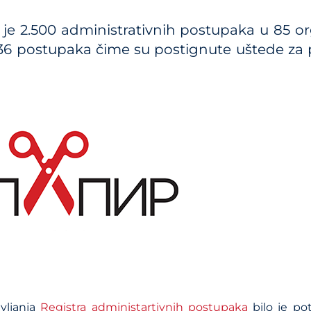
Kalkulator troškova JP 
je 2.500 administrativnih postupaka u 85 org
Metodologije
36 postupaka čime su postignute uštede za 
Priručnici i smernice
Analize iz oblasti plans
sistema
vljanja
Registra administartivnih postupaka
bilo je po