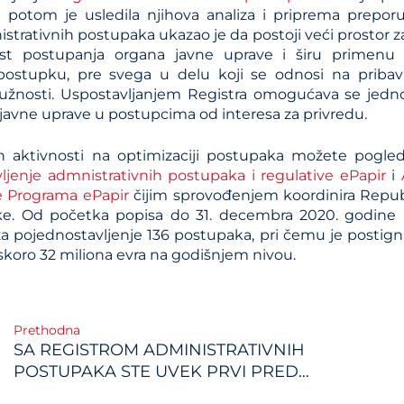
 potom je usledila njihova analiza i priprema preporu
strativnih postupaka ukazao je da postoji veći prostor za
st postupanja organa javne uprave i širu primen
ostupku, pre svega u delu koji se odnosi na pribav
užnosti. Uspostavljanjem Registra omogućava se jedno
javne uprave u postupcima od interesa za privredu.
h aktivnosti na optimizaciji postupaka možete pogle
ljenje admnistrativnih postupaka i regulative ePapir
i
e Programa ePapir
čijim sprovođenjem koordinira Republi
ike. Od početka popisa do 31. decembra 2020. godine
a pojednostavljenje 136 postupaka, pri čemu je posti
skoro 32 miliona evra na godišnjem nivou.
Prethodna
SA REGISTROM ADMINISTRATIVNIH
gation
POSTUPAKA STE UVEK PRVI PRED
ŠALTEROM