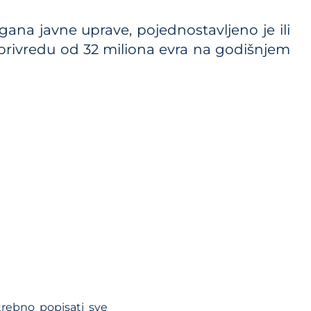
i propisa
ana javne uprave, pojednostavljeno je ili
privredu od 32 miliona evra na godišnjem
kog
trebno popisati sve