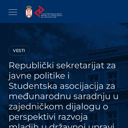
Skip
to
content
VESTI
Republički sekretarijat za
javne politike i
Studentska asocijacija za
međunarodnu saradnju u
zajedničkom dijalogu o
perspektivi razvoja
mladih u državnoj upravi