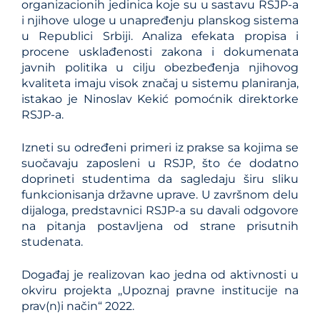
organizacionih jedinica koje su u sastavu RSJP-a
i njihove uloge u unapređenju planskog sistema
u Republici Srbiji. Analiza efekata propisa i
procene usklađenosti zakona i dokumenata
javnih politika u cilјu obezbeđenja njihovog
kvaliteta imaju visok značaj u sistemu planiranja,
istakao je Ninoslav Kekić pomoćnik direktorke
RSJP-a.
Izneti su određeni primeri iz prakse sa kojima se
suočavaju zaposleni u RSJP, što će dodatno
doprineti studentima da sagledaju širu sliku
funkcionisanja državne uprave. U završnom delu
dijaloga, predstavnici RSJP-a su davali odgovore
na pitanja postavlјena od strane prisutnih
studenata.
Događaj je realizovan kao jedna od aktivnosti u
okviru projekta ,,Upoznaj pravne institucije na
prav(n)i način“ 2022.