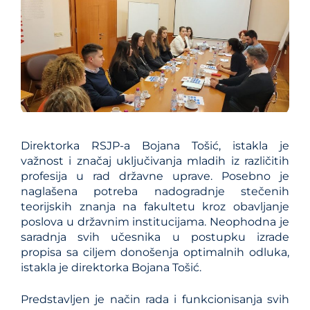
Direktorka RSJP-a Bojana Tošić, istakla je
važnost i značaj uklјučivanja mladih iz različitih
profesija u rad državne uprave. Posebno je
naglašena potreba nadogradnje stečenih
teorijskih znanja na fakultetu kroz obavlјanje
poslova u državnim institucijama. Neophodna je
saradnja svih učesnika u postupku izrade
propisa sa cilјem donošenja optimalnih odluka,
istakla je direktorka Bojana Tošić.
Predstavlјen je način rada i funkcionisanja svih