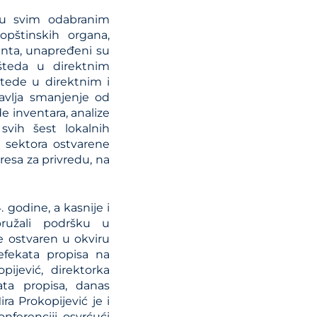
 u svim odabranim
pštinskih organa,
enta, unapređeni su
ušteda u direktnim
tede u direktnim i
tavlja smanjenje od
e inventara, analize
svih šest lokalnih
 sektora ostvarene
esa za privredu, na
 godine, a kasnije i
pružali podršku u
e ostvaren u okviru
fekata propisa na
jević, direktorka
ata propisa, danas
ra Prokopijević je i
nferenciji, osvrćući