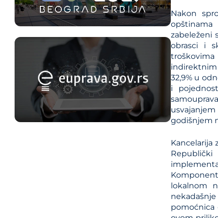
Nakon spro
opštinama 
zabeleženi 
obrasci i 
troškovima 
indirektnim
32,9% u odno
i pojednos
samouprava,
usvajanjem 
godišnjem ni
Kancelarija 
Republički
implementac
Komponente
lokalnom n
nekadašnje
pomoćnica di
ovom prilik