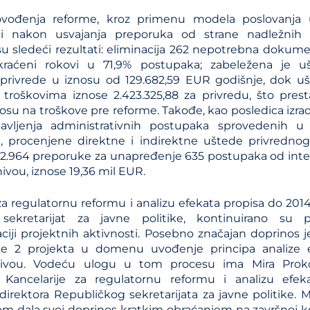
vođenja reforme, kroz primenu modela poslovanja
i nakon usvajanja preporuka od strane nadležnih o
su sledeći rezultati: eliminacija 262 nepotrebna dokum
skraćeni rokovi u 71,9% postupaka; zabeležena je 
privrede u iznosu od 129.682,59 EUR godišnje, dok uš
 troškovima iznose 2.423.325,88 za privredu, što pres
su na troškove pre reforme. Takođe, kao posledica izrad
tavljenja administrativnih postupaka sprovedenih u 
 procenjene direktne i indirektne uštede privrednog
2.964 preporuke za unapređenje 635 postupaka od inter
vou, iznose 19,36 mil EUR.
za regulatornu reformu i analizu efekata propisa do 2014.
 sekretarijat za javne politike, kontinuirano su 
iji projektnih aktivnosti. Posebno značajan doprinos j
 2 projekta u domenu uvođenje principa analize e
ivou. Vodeću ulogu u tom procesu ima Mira Prokopi
 Kancelarije za regulatornu reformu i analizu efek
rektora Republičkog sekretarijata za javne politike. Mi
om dala svoj doprinos kratkim obraćanjem na završnoj ko