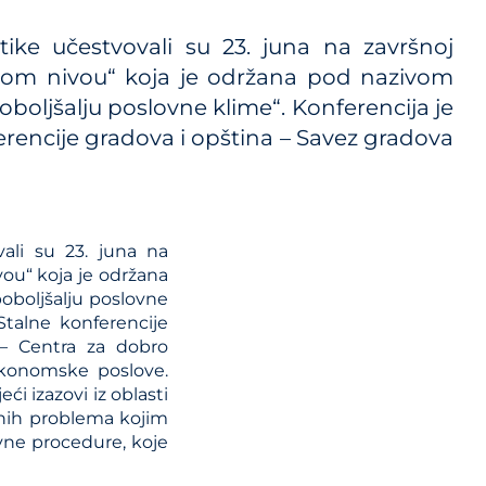
i propisa
tike učestvovali su 23. juna na završnoj
lnom nivou“ koja je održana pod nazivom
oboljšalju poslovne klime“. Konferencija je
erencije gradova i opština – Savez gradova
kog
vali su 23. juna na
vou“ koja je održana
oboljšalju poslovne
Stalne konferencije
 – Centra za dobro
 ekonomske poslove.
i izazovi iz oblasti
čnih problema kojim
vne procedure, koje