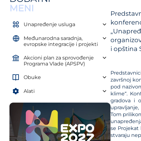
Uredba o obaveznim elementima
MENI
plana razvoja autonomne
Predstavn
pokrajine i jedinice lokalne
konferen
samouprave
Unapređenje usluga
„Unapređe
Uredba o metodologiji za izradu
Međunarodna saradnja,
srednjoročnih planova
organizov
evropske integracije i projekti
i opština 
Akcioni plan za sprovođenje
Programa Vlade (APSPV)
Predstavnic
Obuke
završnoj ko
pod nazivom
Alati
klime“. Kon
gradova i 
upravljanje
Tom prilikom
unapređenja
se Projekat
stvaraju ne