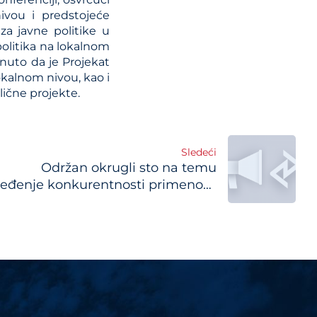
ivou i predstojeće
za javne politike u
politika na lokalnom
nuto da je Projekat
okalnom nivou, kao i
lične projekte.
Sledeći
Održan okrugli sto na temu
eđenje konkurentnosti primenom
industrijske politike“