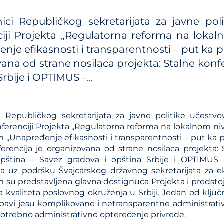
Kalkulator troškova JP 
ici Republičkog sekretarijata za javne poli
Metodologije
ciji Projekta „Regulatorna reforma na loka
nje efikasnosti i transparentnosti – put ka p
Priručnici i smernice
ana od strane nosilaca projekta: Stalne konf
Analize iz oblasti plans
sistema
Srbije i OPTIMUS –...
i Republičkog sekretarijata za javne politike učestvo
nferenciji Projekta „Regulatorna reforma na lokalnom ni
 „Unapređenje efikasnosti i transparentnosti – put ka p
ferencija je organizovana od strane nosilaca projekta: 
opština – Savez gradova i opština Srbije i OPTIMUS
, a uz podršku Švajcarskog državnog sekretarijata za
 su predstavljena glavna dostignuća Projekta i predstojeć
 kvaliteta poslovnog okruženja u Srbiji. Jedan od klju
 bavi jesu komplikovane i netransparentne administrati
potrebno administrativno opterećenje privrede.