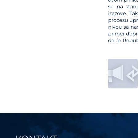
se na stan
izazove. Ta
procesu upra
nivou sa na
primer dobre
da će Republ
Post
navi