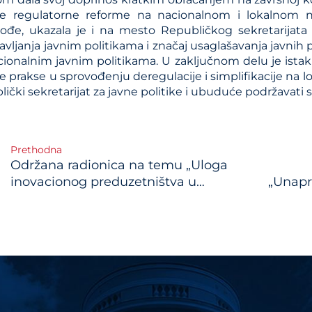
je regulatorne reforme na nacionalnom i lokalnom n
kođe, ukazala je i na mesto Republičkog sekretarijata 
vljanja javnim politikama i značaj usaglašavanja javnih 
cionalnim javnim politikama. U zaključnom delu je istak
 prakse u sprovođenju deregulacije i simplifikacije na l
ički sekretarijat za javne politike i ubuduće podržavati s
Prethodna
Održana radionica na temu „Uloga
gation
inovacionog preduzetništva u
„Unapr
reformskom procesu u Srbiji”