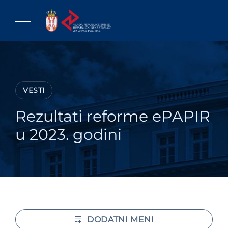
Skip
to
content
VESTI
Rezultati reforme ePAPIR
u 2023. godini
DODATNI MENI