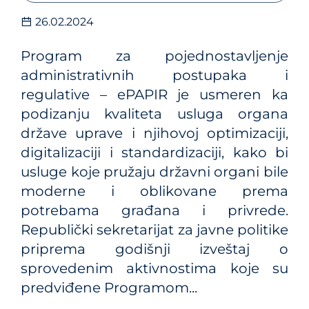
26.02.2024
Program za pojednostavlјenje
administrativnih postupaka i
regulative – ePAPIR je usmeren ka
podizanju kvaliteta usluga organa
države uprave i njihovoj optimizaciji,
digitalizaciji i standardizaciji, kako bi
usluge koje pružaju državni organi bile
moderne i oblikovane prema
potrebama građana i privrede.
Republički sekretarijat za javne politike
priprema godišnji izveštaj o
sprovedenim aktivnostima koje su
predviđene Programom...