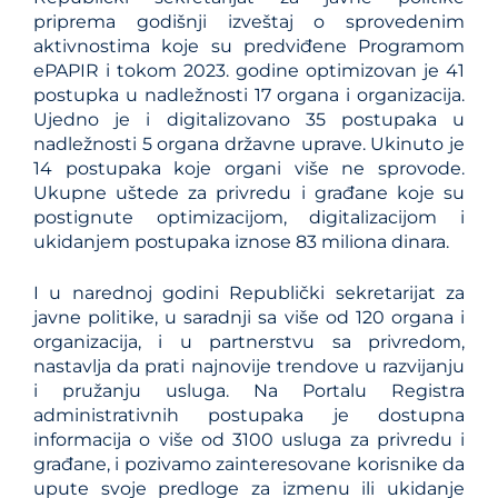
priprema godišnji izveštaj o sprovedenim
aktivnostima koje su predviđene Programom
ePAPIR i tokom 2023. godine optimizovan je 41
postupka u nadležnosti 17 organa i organizacija.
Ujedno je i digitalizovano 35 postupaka u
nadležnosti 5 organa državne uprave. Ukinuto je
14 postupaka koje organi više ne sprovode.
Ukupne uštede za privredu i građane koje su
postignute optimizacijom, digitalizacijom i
ukidanjem postupaka iznose 83 miliona dinara.
I u narednoj godini Republički sekretarijat za
javne politike, u saradnji sa više od 120 organa i
organizacija, i u partnerstvu sa privredom,
nastavlјa da prati najnovije trendove u razvijanju
i pružanju usluga. Na Portalu Registra
administrativnih postupaka je dostupna
informacija o više od 3100 usluga za privredu i
građane, i pozivamo zainteresovane korisnike da
upute svoje predloge za izmenu ili ukidanje