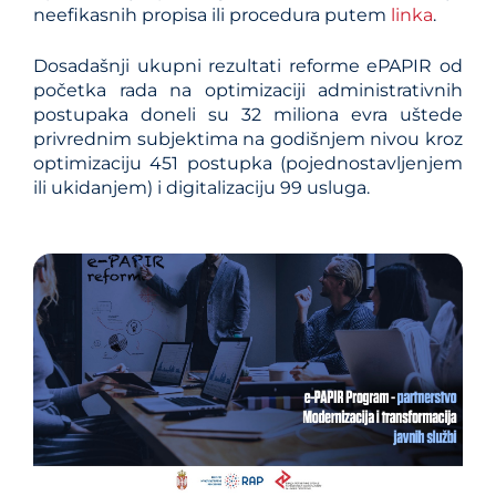
neefikasnih propisa ili procedura putem
linka
.
Dosadašnji ukupni rezultati reforme ePAPIR od
početka rada na optimizaciji administrativnih
postupaka doneli su 32 miliona evra uštede
privrednim subjektima na godišnjem nivou kroz
optimizaciju 451 postupka (pojednostavlјenjem
ili ukidanjem) i digitalizaciju 99 usluga.