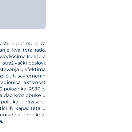
veštine potrebne za
nje kvaliteta rada,
kovodiocima (sektora
istraživački poslovi,
veštavanja o efektima
azličitih savremenih
radionica, aktivnost
 polaznika. RSJP je
ra dao kroz obuke u
 politika u državnoj
tičkih kapaciteta u
benike na teme koje
a.