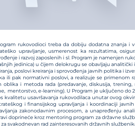
rogram rukovodioci treba da dobiju dodatna znanja i 
rateško upravljanje, usmerenost ka rezultatima, osigura
ođenje i razvoj zaposlenih i sl. Program je namenjen ru
šnjih jedinica) u čijem delokrugu se obavljaju analitički i 
iranja, poslovi kreiranja i sprovođenja javnih politika i iz
ika ili pak normativni poslovi, a realizuje se primenom r
h oblika i metoda rada (predavanje, diskusija, trening, 
, mentorstvo, e-learning). U Program je uključeno do 22
os kvalitetu usavršavanja rukovodilaca unutar ovog okvi
rateškog i finansijskog upravljanja i koordinaciji javnih
ravljanja zakonodavnim procesom, a unapređenju anali
ravi doprineće kroz mentoring program za državne služ
i za svakodnevan rad zainteresovanih državnih službenik