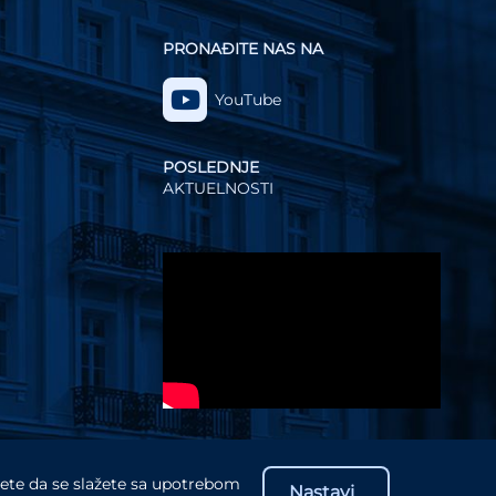
PRONAĐITE NAS NA
YouTube
POSLEDNJE
AKTUELNOSTI
Video
Player
ujete da se slažete sa upotrebom
Nastavi