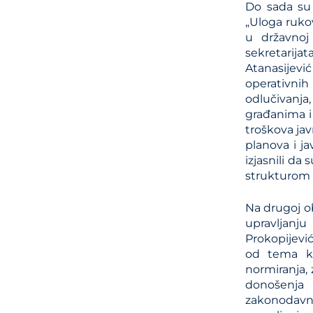
Do sada su
„Uloga rukov
u državnoj 
sekretarij
Atanasijević
operativnih
odlučivanja
građanima i p
troškova jav
planova i ja
izjasnili da
strukturom d
Na drugoj ob
upravljanj
Prokopijević
od tema ko
normiranja,
donošenja 
zakonodavn