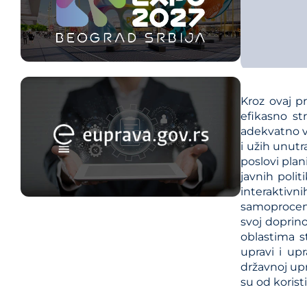
Kroz ovaj p
efikasno st
adekvatno v
i užih unutra
poslovi plan
javnih polit
interaktivni
samoprocene
svoj doprin
oblastima st
upravi i up
državnoj up
su od korist