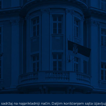
 sadržaj na najprikladniji način. Daljim korišćenjem sajta izjavlj