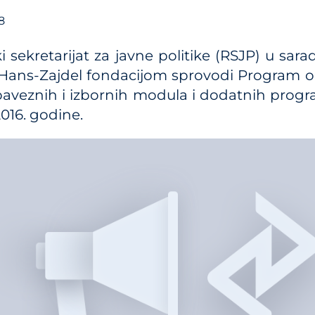
8
Kalkulator troškova JP 
Metodologije
i sekretarijat za javne politike (RSJP) u sar
Priručnici i smernice
Hans-Zajdel fondacijom sprovodi Program obu
veznih i izbornih modula i dodatnih programs
Analize iz oblasti plans
sistema
2016. godine.