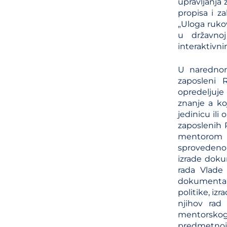
upravljanja
propisa i za
„Uloga rukov
u državnoj
interaktivn
U narednom
zaposleni 
opredeljuje 
znanje a ko
jedinicu il
zaposlenih R
mentorom u
sprovedenom
izrade doku
rada Vlade
dokumenta j
politike, iz
njihov rad
mentorskog 
predmetnoj o