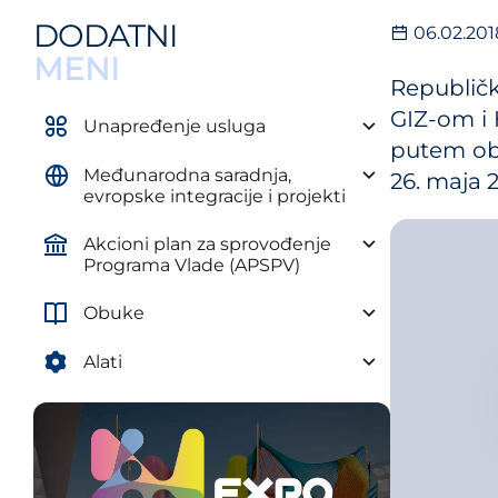
Uredba o obaveznim elementima
DODATNI
06.02.201
plana razvoja autonomne
pokrajine i jedinice lokalne
MENI
samouprave
Republičk
GIZ-om i 
Uredba o metodologiji za izradu
Unapređenje usluga
srednjoročnih planova
putem oba
Međunarodna saradnja,
26. maja 
evropske integracije i projekti
Akcioni plan za sprovođenje
Programa Vlade (APSPV)
Obuke
Alati