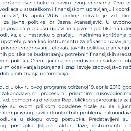
 održane dve obuke u okviru ovog programa. Prvu o
odilaca u strateškom i finansijskom upravljanju i koordina
upravi“, 13. aprila 2016. godine održala je v.d. dir
ata za javne politike, dr Jasna Atanasijević. U uvo
 je govorila o ciklusu upravljanja javnim politikama i do
 odluka, a u nastavku o značaju i načinima korišćenja
, upotrebi plana kao instrumentu za efikasno upravljanj
rivredi, vrednovanju efekata javnih politika, planiranju i p
nih politika, te budžetiranju potrebnih finansijskih sred
vnih politika. Ocenjujući način predavanja i sadržinu o
 su im očekivanja ispunjena i izrazili svoje zadovoljstvo n
obijenih znanja i informacija.
uci u okviru ovog programa održanoj 19. aprila 2016. godi
u zakonodavnim procesom prisutnim rukovodiocima
, v.d. pomoćnika direktora Republičkog sekretarijata za 
je su ovom prilikom obrađene ticale su se ključn
 zatim pravnog okvira i konkretnih problema zakonodav
odluka u sklopu ovog postupka. Predstavljeni su 
og postupka (ključni akteri, faze, instrumenti i