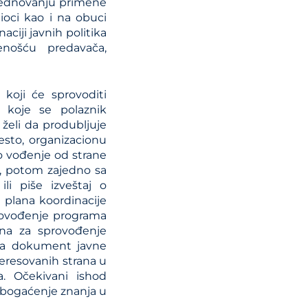
vrednovanju primene
dioci kao i na obuci
ciji javnih politika
ćenošću predavača,
koji će sprovoditi
 koje se polaznik
 želi da produbljuje
esto, organizacionu
o vođenje od strane
ta, potom zajedno sa
i piše izveštaj o
 plana koordinacije
provođenje programa
ana za sprovođenje
 za dokument javne
nteresovanih strana u
. Očekivani ishod
obogaćenje znanja u