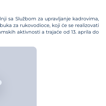
i propisa
adnji sa Službom za upravljanje kadrovima,
ka za rukovodioce, koji će se realizovati
kih aktivnosti a trajaće od 13. aprila do
kog