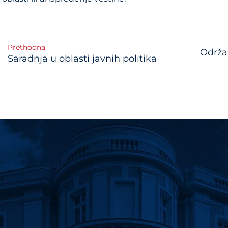
Prethodna
Održa
Saradnja u oblasti javnih politika
gation