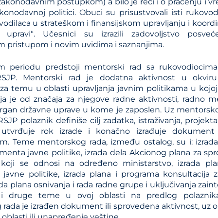
 zakonodavnim postupkom) a bilo je reči i o praćenju i 
konodavnoj politici. Obuci su prisustvovali isti rukovo
odilaca u strateškom i finansijskom upravljanju i koordina
 upravi“. Učesnici su izrazili zadovoljstvo posve
im pristupom i novim uvidima i saznanjima.
 periodu predstoji mentorski rad sa rukovodiocima 
RSJP. Mentorski rad je dodatna aktivnost u okviru
za temu u oblasti upravljanja javnim politikama u kojoj
ja je od značaja za njegove radne aktivnosti, radno m
i organ državne uprave u kome je zaposlen. Uz mentorsk
SJP polaznik definiše cilj zadatka, istraživanja, projek
tvrđuje rok izrade i konačno izrađuje dokument il
. Teme mentorskog rada, između ostalog, su i: izrada
menta javne politike, izrada dela Akcionog plana za s
 koji se odnosi na određeno ministarstvo, izrada pl
avne politike, izrada plana i programa konsultacija
rada plana osnivanja i rada radne grupe i uključivanja zai
 i druge teme u ovoj oblasti na predlog polaznika
rada je izrađen dokument ili sprovedena aktivnost, uz 
blasti ili unapređenje veštine.