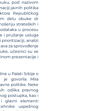
buku, pod nazivom
ciji javnih politika
ektora Republičkog
dnom delu obuke dr
nošenju strateških i
 podataka u procesu
e i pružanje usluga
rioritizaciji, analizi
stava za sprovođenje
buke, učesnici su se
ačinom prezentacije i
ne u Palati Srbije o
 je govorila Mira
javne politike. Neke
ih odlika pravnog
nog postupka, kao i
i glavni elementi
 tehnike uspešnog