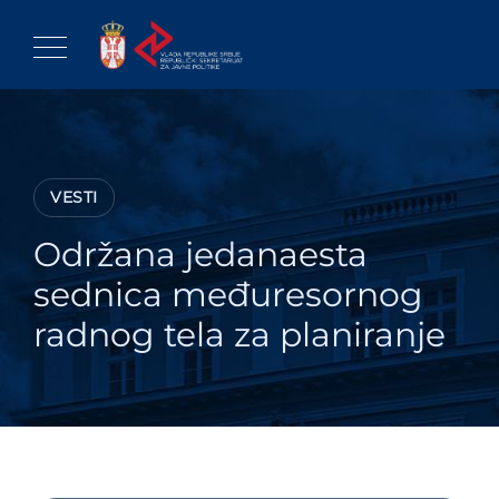
Skip
to
content
VESTI
Održana jedanaesta
sednica međuresornog
radnog tela za planiranje