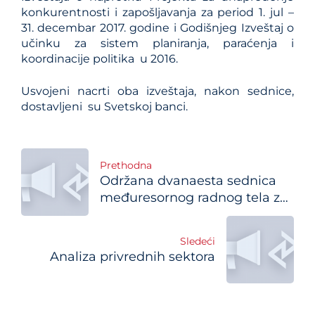
konkurentnosti i zapošljavanja za period 1. jul –
31. decembar 2017. godine i Godišnjeg Izveštaj o
učinku za sistem planiranja, paraćenja i
koordinacije politika u 2016.
Usvojeni nacrti oba izveštaja, nakon sednice,
dostavljeni su Svetskoj banci.
Post
Prethodna
Održana dvanaesta sednica
navigation
međuresornog radnog tela za
planiranje
Sledeći
Analiza privrednih sektora