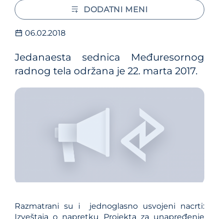
DODATNI MENI
06.02.2018
Jedanaesta sednica Međuresornog
radnog tela održana je 22. marta 2017.
Razmatrani su i jednoglasno usvojeni nacrti:
Izveštaja o napretku Projekta za unapređenje