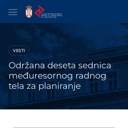
Skip
to
content
VESTI
Održana deseta sednica
međuresornog radnog
tela za planiranje