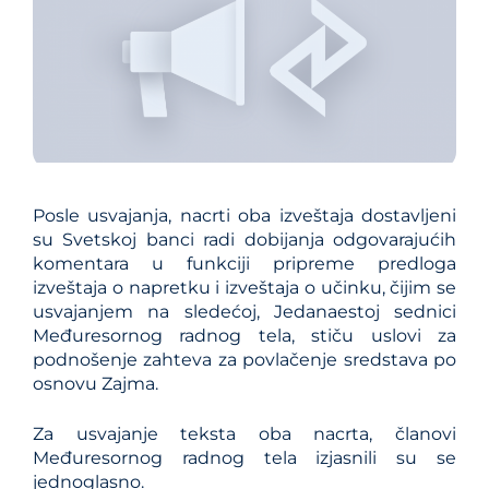
Posle usvajanja, nacrti oba izveštaja dostavljeni
su Svetskoj banci radi dobijanja odgovarajućih
komentara u funkciji pripreme predloga
izveštaja o napretku i izveštaja o učinku, čijim se
usvajanjem na sledećoj, Jedanaestoj sednici
Međuresornog radnog tela, stiču uslovi za
podnošenje zahteva za povlačenje sredstava po
osnovu Zajma.
Za usvajanje teksta oba nacrta, članovi
Međuresornog radnog tela izjasnili su se
jednoglasno.