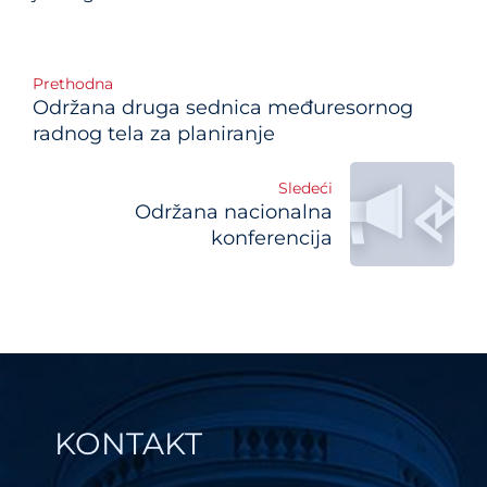
Post
Prethodna
Održana druga sednica međuresornog
navigation
radnog tela za planiranje
Sledeći
Održana nacionalna
konferencija
KONTAKT