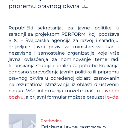
pripremu pravnog okvira u...
Republički sekretarijat za javne politike u
saradnji sa projektom PERFORM, koji podržava
SDC – Švajcarska agencija za razvoj i saradnju,
objavljuje javni poziv za ministarstva, kao i
nezavisne i samostalne organizacije koje vrše
javna ovlašćenja za nominovanje teme radi
finansiranja studija i analiza za potrebe kreiranja,
odnosno sprovođenja javnih politika ili pripremu
pravnog okvira u određenoj oblasti zasnovanih
na rezultatima istraživanja iz oblasti društvenih
nauka. Više informacija možete naći u
javnom
pozivu,
a prijavni formular možete preuzeti
ovde.
Post
Prethodna
Održana javna rasprava o