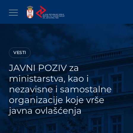
Skip
to
content
VESTI
JAVNI POZIV za
ministarstva, kao i
nezavisne i samostalne
organizacije koje vrše
javna ovlašćenja