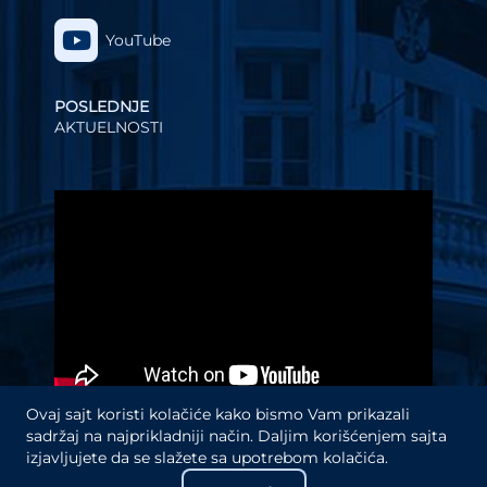
YouTube
POSLEDNJE
AKTUELNOSTI
Video
Player
Ovaj sajt koristi kolačiće kako bismo Vam prikazali
sadržaj na najprikladniji način. Daljim korišćenjem sajta
izjavljujete da se slažete sa upotrebom kolačića.