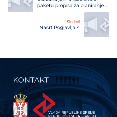
navigation
paketu propisa za planiranje i
upravljanje javnim politikama
Sledeći
Nacrt Poglavlja 4
KONTAKT