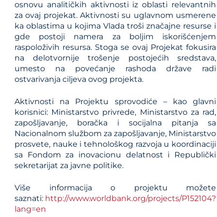
osnovu analitičkih aktivnosti iz oblasti relevantnih
za ovaj projekat. Aktivnosti su uglavnom usmerene
ka oblastima u kojima Vlada troši značajne resurse i
gde postoji namera za boljim iskorišćenjem
raspoloživih resursa. Stoga se ovaj Projekat fokusira
na delotvornije trošenje postojećih sredstava,
umesto na povećanje rashoda države radi
ostvarivanja ciljeva ovog projekta.
Aktivnosti na Projektu sprovodiće – kao glavni
korisnici: Ministarstvo privrede, Ministarstvo za rad,
zapošljavanje, boračka i socijalna pitanja sa
Nacionalnom službom za zapošljavanje, Ministarstvo
prosvete, nauke i tehnološkog razvoja u koordinaciji
sa Fondom za inovacionu delatnost i Republički
sekretarijat za javne politike.
Više informacija o projektu možete
saznati:
http://www.worldbank.org/projects/P152104?
lang=en