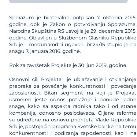
Sporazum je bilateralno potpisan 7. oktobra 2015.
godine, dok je Zakon o potvrđivanju Sporazuma,
Narodna Skupština RS usvojila je 29. decembra 2015.
godine. Objavljen u Službenom Glasniku Republike
Srbije – međunarodni ugovori, br.24/15 stupio je na
snagu 7. januara 2016. godine.
Rok za završetak Projekta je 30. jun 2019. godine.
Osnovni cilj Projekta je ublažavanje i otklanjanje
prepreka za povećanje konkuretnosti i povećanje
zaposlenosti. Bitan segment na koji je Projekat
usmeren jeste odnos potražnje i ponude radne
snage, kako sa aspekta radnika tako i od strane
kompanija, odnosno poslodavaca. Ciljane reforme
su određene na osnovu prioriteta Vlade Republike
Srbije, postojećih programa Svetske banke na temu
konkurentnosti i podizanja zaposlenosti, kao i na