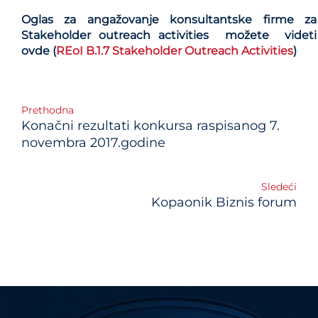
Oglas za angažovanje konsultantske firme za
Stakeholder outreach activities možete videti
ovde (
REoI B.1.7 Stakeholder Outreach Activities
)
Post
Prethodna
Konačni rezultati konkursa raspisanog 7.
navigation
novembra 2017.godine
Sledeći
Kopaonik Biznis forum