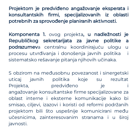
Projektom je predviđeno angažovanje eksperata i
konsultantskih firmi, specijalizovanih iz oblasti
potrebnih za sprovođenje planiranih aktivnosti.
Komponenta 1.
ovog projekta
,
u nadležnosti je
Republičkog sekretarijata za javne politike
a
podrazumev
a centralnu koordinirajuću ulogu u
procesu utvrđivanja i donošenja javnih politika i
sistematsko rešavanje pitanja njihovih učinaka.
S obzirom na međusobnu povezanost i sinergetski
uticaj javnih politika koje su rezultat
Projekta, predviđeno je i
angažovanje konsultantske firme specijalizovane za
oblast interne i eksterne komunikacije kako bi
smisao, ciljevi, izazovi i koristi od reformi podržanih
projektom bili što uspešnije komunicirani među
učesnicima, zainteresovanim stranama i u široj
javnosti.