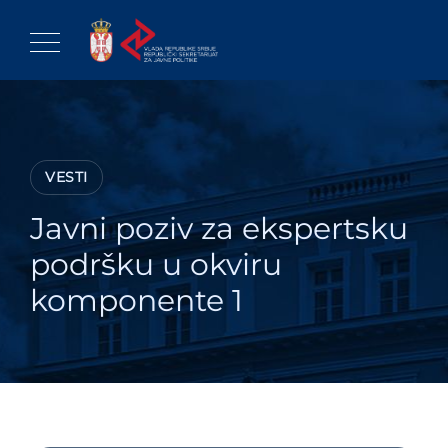
Skip
to
content
VESTI
Javni poziv za ekspertsku
podršku u okviru
komponente 1