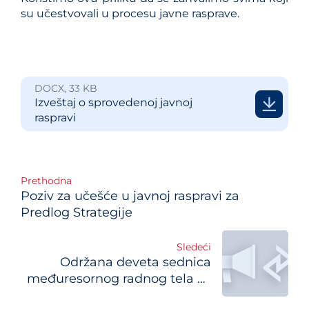
su učestvovali u procesu javne rasprave.
DOCX, 33 KB
Izveštaj o sprovedenoj javnoj
raspravi
Post
Prethodna
Poziv za učešće u javnoj raspravi za
navigation
Predlog Strategije
Sledeći
Održana deveta sednica
međuresornog radnog tela za
planiranje