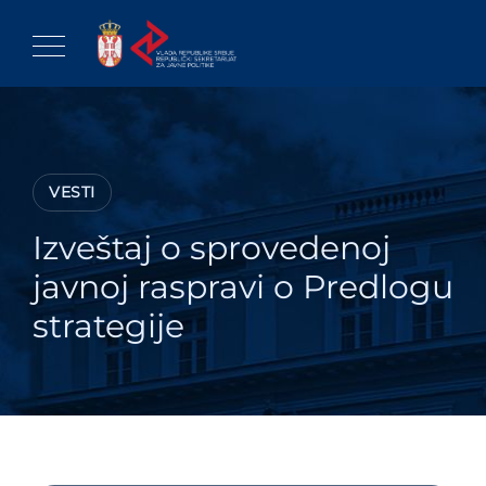
Skip
to
content
VESTI
Izveštaj o sprovedenoj
javnoj raspravi o Predlogu
strategije