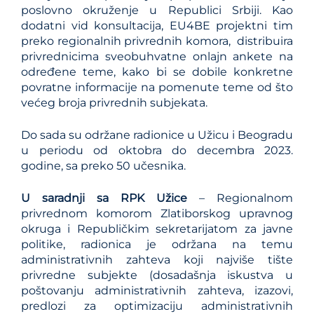
poslovno okruženje u Republici Srbiji. Kao
dodatni vid konsultacija, EU4BE projektni tim
preko regionalnih privrednih komora, distribuira
privrednicima sveobuhvatne onlajn ankete na
određene teme, kako bi se dobile konkretne
povratne informacije na pomenute teme od što
većeg broja privrednih subjekata.
Do sada su održane radionice u Užicu i Beogradu
u periodu od oktobra do decembra 2023.
godine, sa preko 50 učesnika.
U saradnji sa RPK Užice
– Regionalnom
privrednom komorom Zlatiborskog upravnog
okruga i Republičkim sekretarijatom za javne
politike, radionica je održana na temu
administrativnih zahteva koji najviše tište
privredne subjekte (dosadašnja iskustva u
poštovanju administrativnih zahteva, izazovi,
predlozi za optimizaciju administrativnih