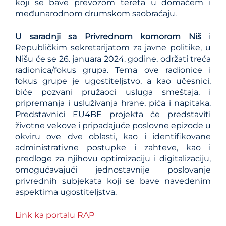
koji se bave prevozom tereta u domaćem i
međunarodnom drumskom saobraćaju.
U saradnji sa Privrednom komorom Niš
i
Republičkim sekretarijatom za javne politike, u
Nišu će se 26. januara 2024. godine, održati treća
radionica/fokus grupa. Tema ove radionice i
fokus grupe je ugostiteljstvo, a kao učesnici,
biće pozvani pružaoci usluga smeštaja, i
pripremanja i usluživanja hrane, pića i napitaka.
Predstavnici EU4BE projekta će predstaviti
životne vekove i pripadajuće poslovne epizode u
okviru ove dve oblasti, kao i identifikovane
administrativne postupke i zahteve, kao i
predloge za njihovu optimizaciju i digitalizaciju,
omogućavajući jednostavnije poslovanje
privrednih subjekata koji se bave navedenim
aspektima ugostiteljstva.
Link ka portalu RAP