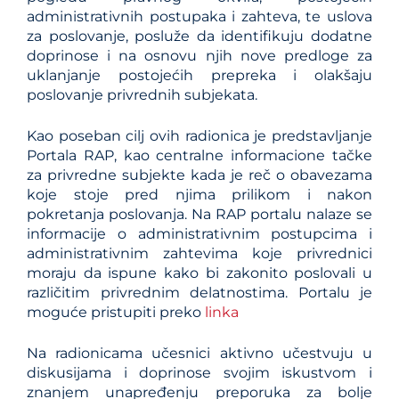
administrativnih postupaka i zahteva, te uslova
za poslovanje, posluže da identifikuju dodatne
doprinose i na osnovu njih nove predloge za
uklanjanje postojećih prepreka i olakšaju
poslovanje privrednih subjekata.
Kao poseban cilj ovih radionica je predstavljanje
Portala RAP, kao centralne informacione tačke
za privredne subjekte kada je reč o obavezama
koje stoje pred njima prilikom i nakon
pokretanja poslovanja. Na RAP portalu nalaze se
informacije o administrativnim postupcima i
administrativnim zahtevima koje privrednici
moraju da ispune kako bi zakonito poslovali u
različitim privrednim delatnostima. Portalu je
moguće pristupiti preko
linka
Na radionicama učesnici aktivno učestvuju u
diskusijama i doprinose svojim iskustvom i
znanjem unapređenju preporuka za bolje