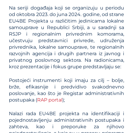
Na seriji događaja koji se organizuju u periodu
od oktobra 2023. do juna 2024. godine, od strane
EU4BE Projekta u različitim jedinicama lokalne
samouprave u Republici Srbiji, a u saradnji sa
RSJP i regionalnim privrednim komorama,
učestvuju predstavnici privrede, udruženja
privrednika, lokalne samouprave, te regionalnih
razvojnih agencija i drugih partnera iz javnog i
privatnog poslovnog sektora. Na radionicama,
kroz prezentacije i fokus grupe predstavljaju se:
Postojeći instrumenti koji imaju za cilj – bolje,
brže, efikasnije i predvidivo svakodnevno
poslovanje, kao što je Registar administrativnih
postupaka (
RAP portal
);
Nalazi rada EU4BE projekta na identifikaciji i
pojednostavljenju administrativnih postupaka i
zahteva, kao i preporuke za njihovo