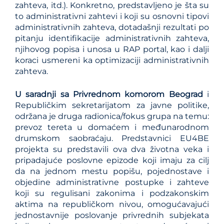
zahteva, itd.). Konkretno, predstavljeno je šta su
to administrativni zahtevi i koji su osnovni tipovi
administrativnih zahteva, dotadašnji rezultati po
pitanju identifikacije administrativnih zahteva,
njihovog popisa i unosa u RAP portal, kao i dalji
koraci usmereni ka optimizaciji administrativnih
zahteva.
U saradnji sa Privrednom komorom Beograd
i
Republičkim sekretarijatom za javne politike,
održana je druga radionica/fokus grupa na temu:
prevoz tereta u domaćem i međunarodnom
drumskom saobraćaju. Predstavnici EU4BE
projekta su predstavili ova dva životna veka i
pripadajuće poslovne epizode koji imaju za cilj
da na jednom mestu popišu, pojednostave i
objedine administrativne postupke i zahteve
koji su regulisani zakonima i podzakonskim
aktima na republičkom nivou, omogućavajući
jednostavnije poslovanje privrednih subjekata