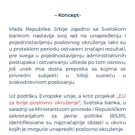
– Koncept-
Vlada Republike Srbije zajedno sa Svetskom
bankom nastavlja svoj rad na unapređenju i
pojednostavljenju poslovnog okruženja. Iako su
u proteklom periodu ostvareni značajni rezultati,
pre svega u pojednostavljenju administrativnih
postupaka i ostvarivanju ušteda po tom osnovu,
još uvek ima dosta prepreka sa kojima se
privredni subjekti u Srbiji susreću u
svakodnevnom poslovanju.
Uz podršku Evropske unije, a kroz projekat „
EU
za bolje poslovno okruženje
“, Svetska banka, u
saradnji sa Ministarstvom privrede i Republičkim
sekretarijatom za javne politike (RSJP),
identifikovane su najznačajnije oblasti u okviru
kojih je moguće unaprediti poslovno okruženje.