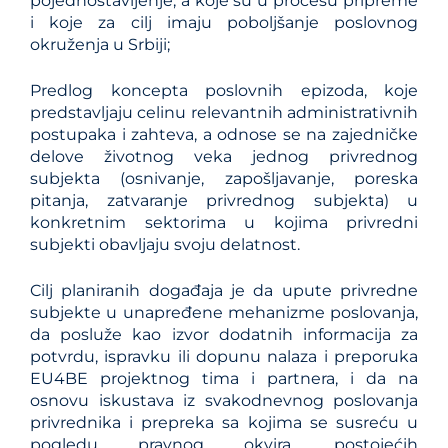
pojednostavljenje, a koje su u procesu pripreme
i koje za cilj imaju poboljšanje poslovnog
okruženja u Srbiji;
Predlog koncepta poslovnih epizoda, koje
predstavljaju celinu relevantnih administrativnih
postupaka i zahteva, a odnose se na zajedničke
delove životnog veka jednog privrednog
subjekta (osnivanje, zapošljavanje, poreska
pitanja, zatvaranje privrednog subjekta) u
konkretnim sektorima u kojima privredni
subjekti obavljaju svoju delatnost.
Cilj planiranih događaja je da upute privredne
subjekte u unapređene mehanizme poslovanja,
da posluže kao izvor dodatnih informacija za
potvrdu, ispravku ili dopunu nalaza i preporuka
EU4BE projektnog tima i partnera, i da na
osnovu iskustava iz svakodnevnog poslovanja
privrednika i prepreka sa kojima se susreću u
pogledu pravnog okvira, postojećih