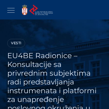
Skip
to
content
VESTI
EU4BE Radionice –
Konsultacije sa
privrednim subjektima
radi predstavljanja
instrumenata i platformi
za unapređenje
poslovnog okruženja u