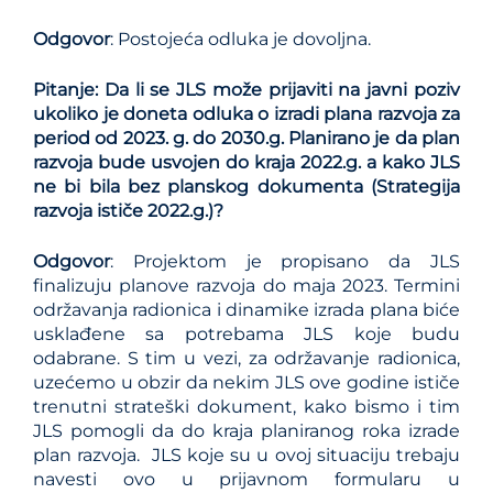
Odgovor
: Postojeća odluka je dovoljna.
Pitanje: Da li se JLS može prijaviti na javni poziv
ukoliko je doneta odluka o izradi plana razvoja za
period od 2023. g. do 2030.g. Planirano je da plan
razvoja bude usvojen do kraja 2022.g. a kako JLS
ne bi bila bez planskog dokumenta (Strategija
razvoja ističe 2022.g.)?
Odgovor
: Projektom je propisano da JLS
finalizuju planove razvoja do maja 2023. Termini
održavanja radionica i dinamike izrada plana biće
usklađene sa potrebama JLS koje budu
odabrane. S tim u vezi, za održavanje radionica,
uzećemo u obzir da nekim JLS ove godine ističe
trenutni strateški dokument, kako bismo i tim
JLS pomogli da do kraja planiranog roka izrade
plan razvoja. JLS koje su u ovoj situaciju trebaju
navesti ovo u prijavnom formularu u