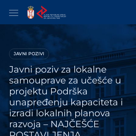
Skip
to
content
JAVNI POZIVI
Javni poziv za lokalne
samouprave za učešće u
projektu Podrška
unapređenju kapaciteta i
izradi lokalnih planova
razvoja – NAJČEŠĆE
POSTAVLJENJA