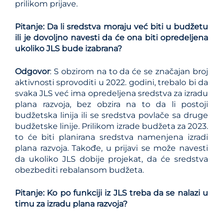
prilikom prijave.
Pitanje: Da li sredstva moraju već biti u budžetu
ili je dovoljno navesti da će ona biti opredeljena
ukoliko JLS bude izabrana?
Odgovor
: S obzirom na to da će se značajan broj
aktivnosti sprovoditi u 2022. godini, trebalo bi da
svaka JLS već ima opredeljena sredstva za izradu
plana razvoja, bez obzira na to da li postoji
budžetska linija ili se sredstva povlače sa druge
budžetske linije. Prilikom izrade budžeta za 2023.
to će biti planirana sredstva namenjena izradi
plana razvoja. Takođe, u prijavi se može navesti
da ukoliko JLS dobije projekat, da će sredstva
obezbediti rebalansom budžeta.
Pitanje: Ko po funkciji iz JLS treba da se nalazi u
timu za izradu plana razvoja?