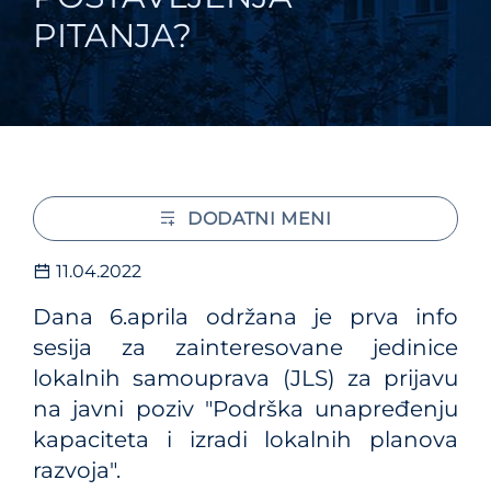
PITANJA?
DODATNI MENI
11.04.2022
Dana 6.aprila održana je prva info
sesija za zainteresovane jedinice
lokalnih samouprava (JLS) za prijavu
na javni poziv "Podrška unapređenju
kapaciteta i izradi lokalnih planova
razvoja".