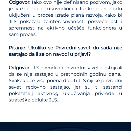
Odgovor
: Iako ovo nije definisano pozivom, jako
je važno da i rukovodioci i funkcioneri budu
uključeni u proces izrade plana razvoja, kako bi
JLS pokazala zainteresovanost, posvećenost i
spremnost na aktivno učešće funkcionera u
sam proces.
Pitanje: Ukoliko se Privredni savet do sada nije
sastajao da li se on navodi u prijavi?
Odgovor
: JLS navodi da Privredni savet postoji ali
da se nije sastajao u prethodnih godinu dana.
Svakako će više poena dobiti JLS čiji se privredni
savet redovno sastajao, jer su ti sastanci
pokazatelj aktivnog uklučivanja privrede u
strateške odluke JLS.