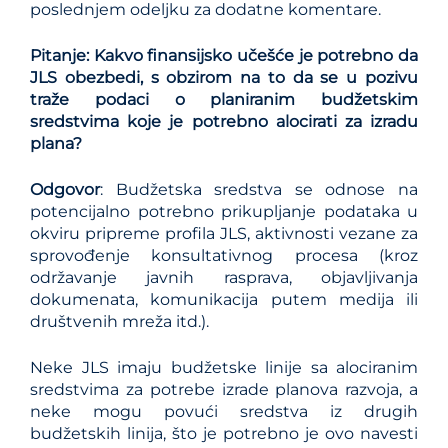
poslednjem odeljku za dodatne komentare.
Pitanje: Kakvo finansijsko učešće je potrebno da
JLS obezbedi, s obzirom na to da se u pozivu
traže podaci o planiranim budžetskim
sredstvima koje je potrebno alocirati za izradu
plana?
Odgovor
: Budžetska sredstva se odnose na
potencijalno potrebno prikupljanje podataka u
okviru pripreme profila JLS, aktivnosti vezane za
sprovođenje konsultativnog procesa (kroz
održavanje javnih rasprava, objavljivanja
dokumenata, komunikacija putem medija ili
društvenih mreža itd.).
Neke JLS imaju budžetske linije sa alociranim
sredstvima za potrebe izrade planova razvoja, a
neke mogu povući sredstva iz drugih
budžetskih linija, što je potrebno je ovo navesti