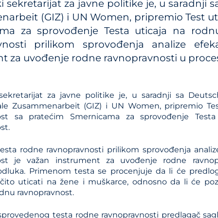
 sekretarijat za javne politike je, u saradnji
Kalkulator troškova JP 
rbeit (GIZ) i UN Women, pripremio Test ut
ma za sprovođenje Testa uticaja na rodnu
Metodologije
vnosti prilikom sprovođenja analize ef
Priručnici i smernice
t za uvođenje rodne ravnopravnosti u proces
Analize iz oblasti plans
sistema
sekretarijat za javne politike je, u saradnji sa Deutsc
nale Zusammenarbeit (GIZ) i UN Women, pripremio Tes
ost sa pratećim Smernicama za sprovođenje Testa
st.
testa rodne ravnopravnosti prilikom sprovođenja anali
ost je važan instrument za uvođenje rodne ravnop
dluka. Primenom testa se procenjuje da li će predlog
ličito uticati na žene i muškarce, odnosno da li će poz
odnu ravnopravnost.
provedenog testa rodne ravnopravnosti predlagač sagl