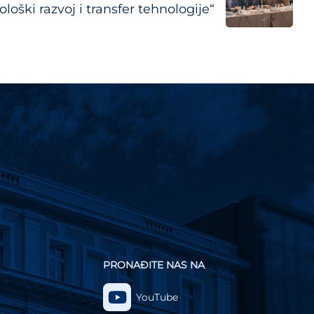
loški razvoj i transfer tehnologije“
PRONAĐITE NAS NA
YouTube