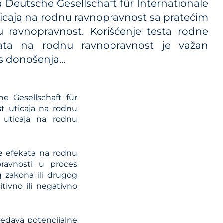
 sa Deutsche Gesellschaft für Internationale
i propisa
icaja na rodnu ravnopravnost sa pratećim
 ravnopravnost. Korišćenje testa rodne
ekata na rodnu ravnopravnost je važan
 donošenja...
kog
he Gesellschaft für
t uticaja na rodnu
 uticaja na rodnu
ze efekata na rodnu
ravnosti u proces
 zakona ili drugog
itivno ili negativno
edava potencijalne