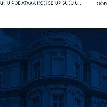
gation
ANјU PODATAKA KOJI SE UPISUJU U
tehno
 ADMINISTRATIVNIH POSTUPAKA