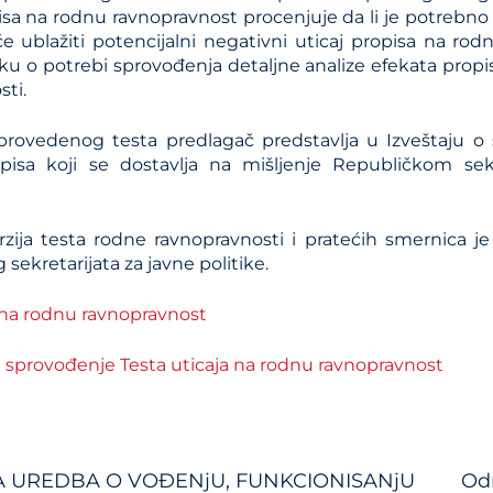
isa na rodnu ravnopravnost procenjuje da li je potrebno
 ublažiti potencijalni negativni uticaj propisa na rodn
ku o potrebi sprovođenja detalјne analize efekata prop
ti.
provedenog testa predlagač predstavlјa u Izveštaju o 
pisa koji se dostavlјa na mišlјenje Republičkom sekr
zija testa rodne ravnopravnosti i pratećih smernica j
sekretarijata za javne politike.
a na rodnu ravnopravnost
 sprovođenje Testa uticaja na rodnu ravnopravnost
 UREDBA O VOĐENјU, FUNKCIONISANјU
Odr