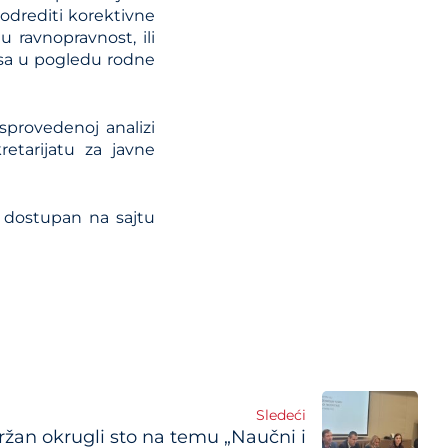
 odrediti korektivne
u ravnopravnost, ili
isa u pogledu rodne
sprovedenoj analizi
etarijatu za javne
e dostupan na sajtu
Sledeći
žan okrugli sto na temu „Naučni i