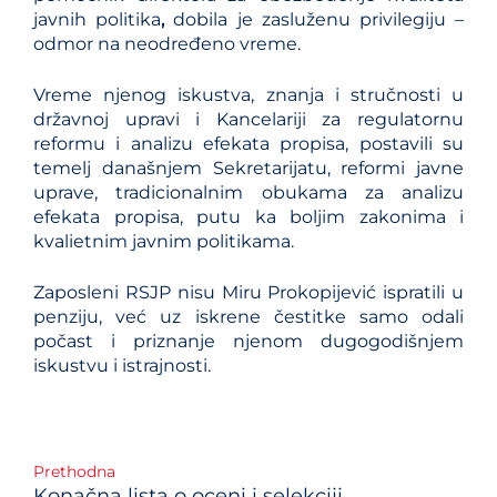
javnih politika
,
dobila je zasluženu privilegiju –
odmor na neodređeno vreme.
Vreme njenog iskustva, znanja i stručnosti u
državnoj upravi i Kancelariji za regulatornu
reformu i analizu efekata propisa, postavili su
temelj današnjem Sekretarijatu, reformi javne
uprave, tradicionalnim obukama za analizu
efekata propisa, putu ka boljim zakonima i
kvalietnim javnim politikama.
Zaposleni RSJP nisu Miru Prokopijević ispratili u
penziju, već uz iskrene čestitke samo odali
počast i priznanje njenom dugogodišnjem
iskustvu i istrajnosti.
Post
Prethodna
Konačna lista o oceni i selekciji