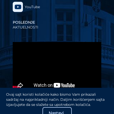
YouTube
POSLEDNJE
AKTUELNOSTI
Video
Player
Ovaj sajt koristi kolačiće kako bismo Vam prikazali
sadržaj na najprikladniji način. Daljim korišćenjem sajta
izjavljujete da se slažete sa upotrebom kolačića.
Nastavi