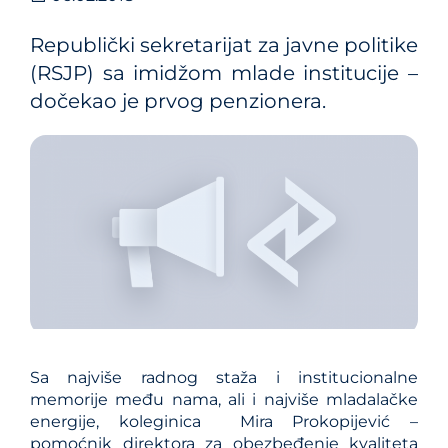
Republički sekretarijat za javne politike
(RSJP) sa imidžom mlade institucije –
dočekao je prvog penzionera.
Sa najviše radnog staža i institucionalne
memorije među nama, ali i najviše mladalačke
energije, koleginica Mira Prokopijević –
pomoćnik direktora za obezbeđenje kvaliteta