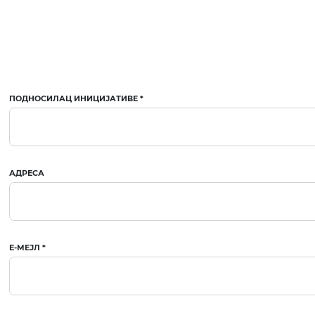
Kalkulator troškova JP 
Metodologije
Priručnici i smernice
Analize iz oblasti plans
sistema