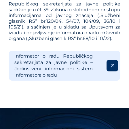
Republičkog sekretarijata za javne politike
sadržan je u čl. 39. Zakona o slobodnom pristupu
informacijama od javnog značaja („Službeni
glasnik RS“ br.120/04, 54/07, 104/09, 36/10 i
105/21), a sačinjen je u skladu sa Uputsvom za
izradu i objavljivanje informatora o radu državnih
organa („Službeni glasnik RS“ br.68/10 i 10/22).
Informator o radu Republičkog
sekretarijata za javne politike –
Jedinstveni informacioni sistem
Informatora o radu