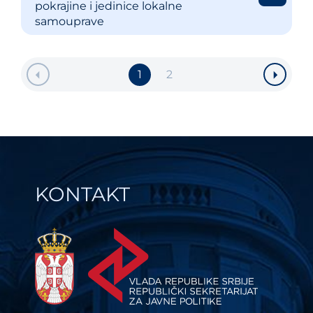
pokrajine i jedinice lokalne
samouprave
1
2
KONTAKT