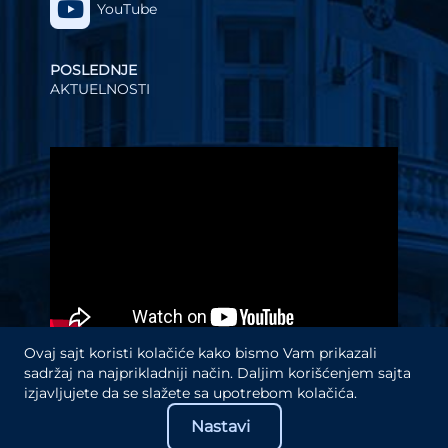
YouTube
POSLEDNJE
AKTUELNOSTI
Video
Player
Ovaj sajt koristi kolačiće kako bismo Vam prikazali
sadržaj na najprikladniji način. Daljim korišćenjem sajta
izjavljujete da se slažete sa upotrebom kolačića.
Nastavi