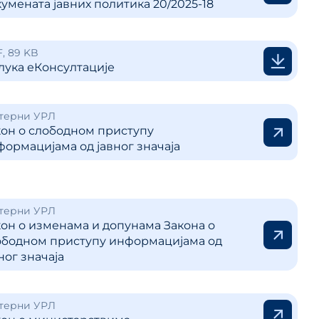
умената јавних политика 20/2025-18
 ЈП и
, 89 KB
лука еКонсултације
ице
ланског
терни УРЛ
кон о слободном приступу
ормацијама од јавног значаја
терни УРЛ
он о изменама и допунама Закона о
ободном приступу информацијама од
ног значаја
терни УРЛ