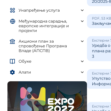
20/2025-
управљ
елементима плана развоја AП и
и рег
ЈЛС
Унапређење услуга
(ПУУЈ
Уредба о методологији за
PDF, 53 K
Међународна сарадња,
израду средњорочних планова
Закључак
европске интеграције и
пројекти
Екстерни
Акциони план за
Уредба о
спровођење Програма
Владе (АПСПВ)
плана ра
3
Обуке
Алати
Екстерни
Упутство
Информат
Екстерни