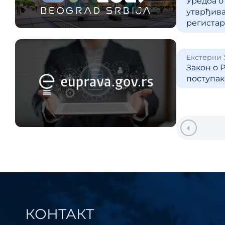
Уредба о
утврђива
регистар
Екстерни
Закон о 
поступак
КОНТАКТ