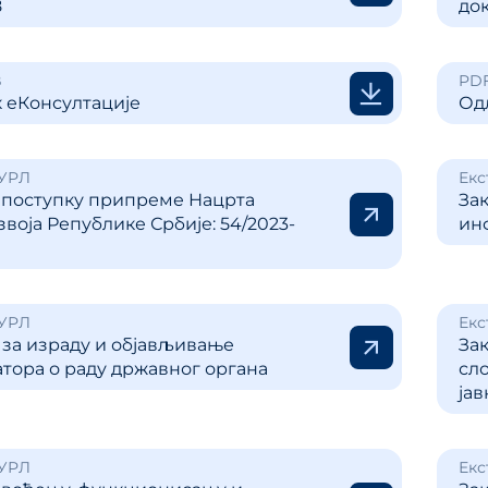
8
док
ања јавним политикама
Калкулатор трошкова
улаторном реформом
прописа
ПРР)
B
PDF
Методологије
 еКонсултације
Од
Приручници и смерн
Анализе из области п
 УРЛ
Екс
система
 поступку припреме Нацрта
За
звоја Републике Србије: 54/2023-
инф
 УРЛ
Екс
 за израду и објављивање
Зак
ора о раду државног органа
сл
јав
 УРЛ
Екс