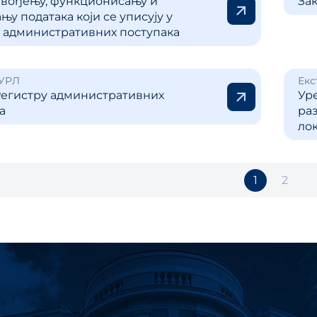
 вођењу, функционисању и
За
њу података који се уписују у
 административних поступака
 УРЛ
Екс
Регистру административних
Ур
а
раз
ло
1
2