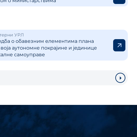
кон о министарствима
терни УРЛ
едба о обавезним елементима плана
воја аутономне покрајине и јединице
калне самоуправе