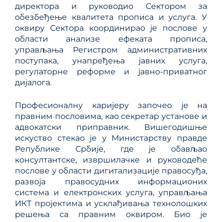
директора и руководио Сектором за
обезбеђење квалитета прописа и услуга. У
оквиру Сектора координирао је послове у
области анализе ефеката прописа,
управљања Регистром административних
поступака, унапређења јавних услуга,
регулаторне реформе и јавно-приватног
дијалога.
Професионалну каријеру започео је на
правним пословима, као секретар установе и
адвокатски приправник. Вишегодишње
искуство стекао је у Министарству правде
Републике Србије, где је обављао
консултантске, извршилачке и руководеће
послове у области дигитализације правосуђа,
развоја правосудних информационих
система и електронских услуга, управљања
ИКТ пројектима и усклађивања технолошких
решења са правним оквиром. Био је