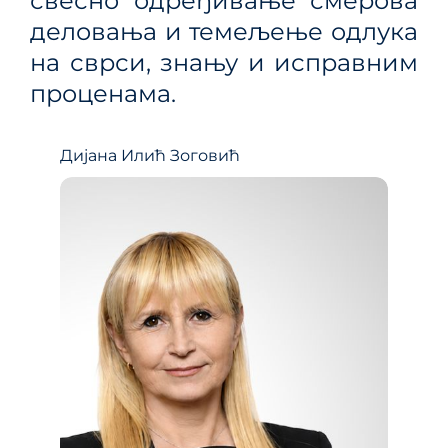
свесно одређивање смерова
деловања и темељење одлука
на сврси, знању и исправним
проценама.
Дијана Илић Зоговић