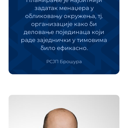
задатак менаџера у
обликовању окружења, тј.
организације како би
деловање појединаца који
раде заједнички у тимовима
било ефикасно.
РСЈП Брошура