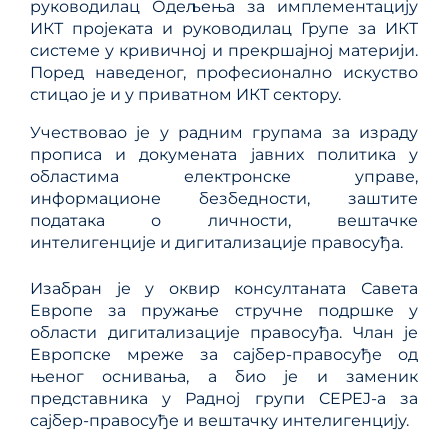
руководилац Одељења за имплементацију
ИКТ пројеката и руководилац Групе за ИКТ
системе у кривичној и прекршајној материји.
Поред наведеног, професионално искуство
стицао је и у приватном ИКТ сектору.
Учествовао је у радним групама за израду
прописа и докумената јавних политика у
областима електронске управе,
информационе безбедности, заштите
података о личности, вештачке
интелигенције и дигитализације правосуђа.
Изабран је у оквир консултаната Савета
Европе за пружање стручне подршке у
области дигитализације правосуђа. Члан је
Европске мреже за сајбер-правосуђе од
њеног оснивања, а био је и заменик
представника у Радној групи CEPEJ-а за
сајбер-правосуђе и вештачку интелигенцију.