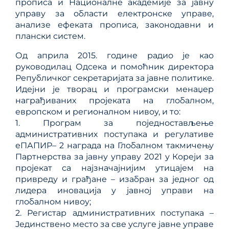
прописа и Националне академије за јавну
управу за области електронске управе,
анализе ефеката прописа, законодавни и
плански систем.
Од априла 2015. године радио је као
руководилац Одсека и помоћник директора
Републичког секретаријата за јавне политике.
Идејни је творац и програмски менаџер
награђиваних пројеката на глобалном,
европском и регионалном нивоу, и то:
1. Програм за поједностављење
административних поступака и регулативе
еПАПИР– 2 награда на Глобалном такмичењу
Партнерства за јавну управу 2021 у Кореји за
пројекат са најзначајнијим утицајем на
привреду и грађане – изабран за једног од
лидера иновација у јавној управи на
глобалном нивоу;
2. Регистар административних поступака –
Јединствено место за све услуге јавне управе