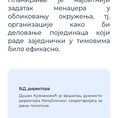
задатак менаџера у
обликовању окружења, тј.
организације како би
деловање појединаца који
раде заједнички у тимовима
било ефикасно.
В.Д. директора
Душан Кузмановић је вршилац дужности
директора Републичког секретаријата за
јавне политике.