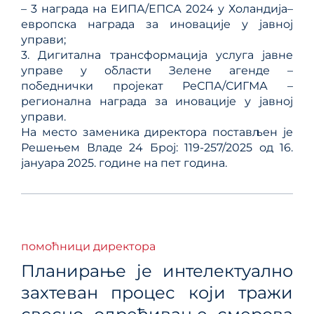
– 3 награда на ЕИПА/ЕПСА 2024 у Холандија–
европска награда за иновације у јавној
управи;
3. Дигитална трансформација услуга јавне
управе у области Зелене агенде –
победнички пројекат РеСПА/СИГМА –
регионална награда за иновације у јавној
управи.
На место заменика директора постављен је
Решењем Владе 24 Број: 119-257/2025 од 16.
јануара 2025. године на пет година.
помоћници директора
Планирање је интелектуално
захтеван процес који тражи