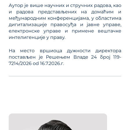
Аутор је више научних и стручних радова, као
и радова представљених на домаћим и
међународним конференцијама, у областима
дигитализације правосуђа и јавне управе,
електронске управе и примене вештачке
интелигенције у праву.
На место вршиоца дужности директора
постављен је Решењем Владе 24 број 119-
7214/2026 od 16.7.2026.г.