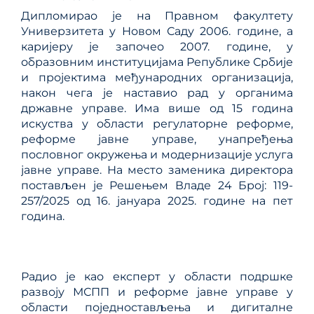
Дипломирао је на Правном факултету
Универзитета у Новом Саду 2006. године, а
каријеру је започео 2007. године, у
образовним институцијама Републике Србије
и пројектима међународних организација,
након чега је наставио рад у органима
државне управе. Има више од 15 година
искуства у области регулаторне реформе,
реформе јавне управе, унапређења
пословног окружења и модернизације услуга
јавне управе. На место заменика директора
постављен је Решењем Владе 24 Број: 119-
257/2025 од 16. јануара 2025. године на пет
година.
Радио је као експерт у области подршке
развоју МСПП и реформе јавне управе у
области поједностављења и дигиталне