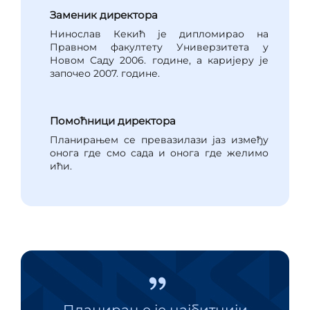
Заменик директора
Нинослав Кекић је дипломирао на
Правном факултету Универзитета у
Новом Саду 2006. године, а каријеру је
започео 2007. године.
Помоћници директора
Планирањем се превазилази јаз између
онога где смо сада и онога где желимо
ићи.
Планирање је најбитнији