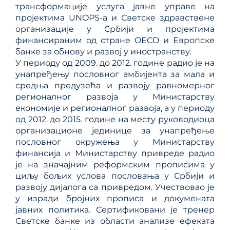
трансформације услуга јавне управе на
пројектима UNOPS-а и Светске здравствене
организације у Србији и пројектима
финансираним од стране OECD и Европске
банке за обнову и развој у иностранству.
У периоду од 2009. до 2012. године радио је на
унапређењу пословног амбијента за мала и
средња предузећа и развоју равномерног
регионалног развоја у Министарству
економије и регионалног развоја, а у периоду
од 2012. до 2015. године на месту руководиоца
организационе јединице за унапређење
пословног окружења у Министарству
финансија и Министарству привреде радио
је на значајним реформским прописима у
циљу бољих услова пословања у Србији и
развоју дијалога са привредом. Учествовао је
у изради бројних прописа и докумената
јавних политика. Сертификовани је тренер
Светске банке из области анализе ефеката