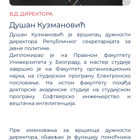
В.Д. ДИРЕКТОРА
Душан Кузмановић
Душан Кузмановић је вршилац дужности
директора Републичког секретаријата за
јавне политике.
Дипломирао је на Правном факултету
Универзитета у Београду, а мастер студије
завршио је на Факултету организационих
наука, на студијском програму Електронско
пословање. На истом факултету похађа
докторске академске студије на студијском
програму Софтверско инжењерство и
вештачка интелигенција.
Пре именовања за вршиоца дужности
директора, обављао је функцију помоћника