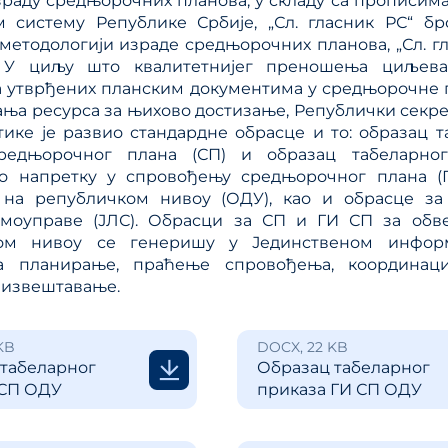
зраду средњорочних планова, у складу са прописим
ања јавним политикама
 систему Републике Србије, „Сл. гласник РС“ бро
Калкулатор трошкова
улаторном реформом
методологији израде средњорочних планова, „Сл. г
прописа
ПРР)
). У циљу што квалитетнијег преношења циљев
Методологије
 утврђених планским документима у средњорочне 
ња ресурса за њихово достизање, Републички секре
Приручници и смерн
тике је развио стандардне обрасце и то: образац 
Анализе из области п
редњорочног плана (СП) и образац табеларног
система
 о напретку у спровођењу средњорочног плана (
 на републичком нивоу (ОДУ), као и обрасце за
амоуправе (ЈЛС). Обрасци за СП и ГИ СП за обв
ком нивоу се генеришу у Јединственом инфор
а планирање, праћење спровођења, координаци
 извештавање.
KB
DOCX, 22 KB
табеларног
Образац табеларног
 СП ОДУ
приказа ГИ СП ОДУ