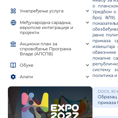
нивоу за и
управљ
елементима плана развоја AП и
о планском
и рег
ЈЛС
Унапређење услуга
Уредбом о 
(ПУУЈ
број 8/19
Уредба о методологији за
Међународна сарадња,
израду средњорочних планова
показатеља
европске интеграције и
обезбеђива
пројекти
јавне поли
приказа с
Акциони план за
извештаја
спровођење Програма
обвезнике
Владе (АПСПВ)
локалне с
републич
Обуке
систему з
политика и
Алати
DOCX, 30 
Образац 
приказа