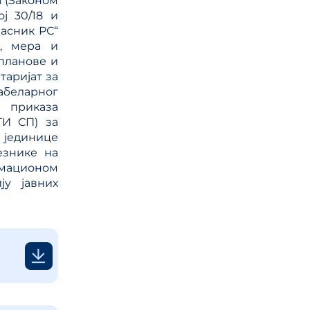
а (Законом
ј 30/18 и
 ЈП и
ласник РС“
а, мера и
планове и
таријат за
ице
табеларног
ланског
 приказа
ГИ СП) за
 јединице
езнике на
мационом
ју јавних