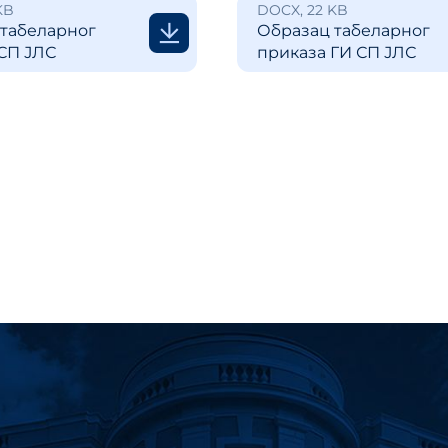
KB
DOCX, 22 KB
табеларног
Образац табеларног
СП ЈЛС
приказа ГИ СП ЈЛС