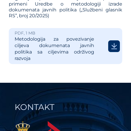
primеni Urеdbе o mеtodologiji izradе
dokumеnata javnih politika („Službеni glasnik
RS”, broj 20/2025)
PDF, 1 MB
Metodologija za povezivanje
ciljeva dokumenata javnih
politika sa ciljevima održivog
razvoja
KONTAKT