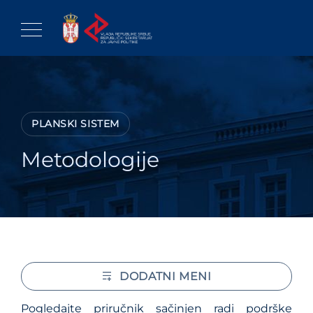
Skip
to
content
PLANSKI SISTEM
Metodologije
DODATNI MENI
Pogledajte priručnik sačinjen radi podrškе