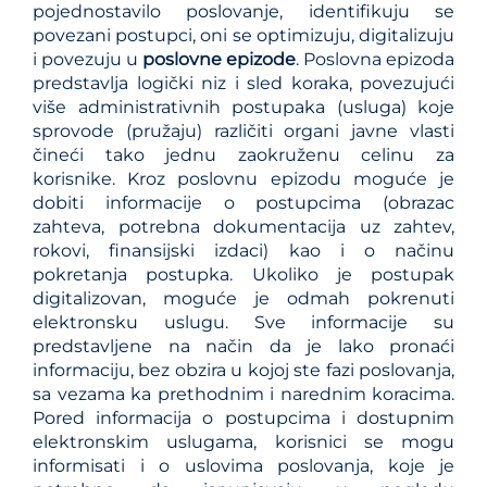
pojednostavilo poslovanje, identifikuju se
povezani postupci, oni se optimizuju, digitalizuju
i povezuju u
poslovne epizode
. Poslovna epizoda
predstavlja logički niz i sled koraka, povezujući
više administrativnih postupaka (usluga) koje
sprovode (pružaju) različiti organi javne vlasti
čineći tako jednu zaokruženu celinu za
korisnike. Kroz poslovnu epizodu moguće je
dobiti informacije o postupcima (obrazac
zahteva, potrebna dokumentacija uz zahtev,
rokovi, finansijski izdaci) kao i o načinu
pokretanja postupka. Ukoliko je postupak
digitalizovan, moguće je odmah pokrenuti
elektronsku uslugu. Sve informacije su
predstavljene na način da je lako pronaći
informaciju, bez obzira u kojoj ste fazi poslovanja,
sa vezama ka prethodnim i narednim koracima.
Pored informacija o postupcima i dostupnim
elektronskim uslugama, korisnici se mogu
informisati i o uslovima poslovanja, koje je