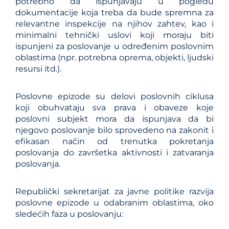
potrebno da ispunjavaju u pogledu
dokumentacije koja treba da bude spremna za
relevantne inspekcije na njihov zahtev, kao i
minimalni tehnički uslovi koji moraju biti
ispunjeni za poslovanje u određenim poslovnim
oblastima (npr. potrebna oprema, objekti, ljudski
resursi itd.).
Poslovne epizode su delovi poslovnih ciklusa
koji obuhvataju sva prava i obaveze koje
poslovni subjekt mora da ispunjava da bi
njegovo poslovanje bilo sprovedeno na zakonit i
efikasan način od trenutka pokretanja
poslovanja do završetka aktivnosti i zatvaranja
poslovanja.
Republički sekretarijat za javne politike razvija
poslovne epizode u odabranim oblastima, oko
sledećih faza u poslovanju: