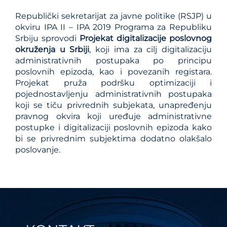
Republički sekretarijat za javne politike (RSJP) u
okviru IPA II – IPA 2019 Programa za Republiku
Srbiju sprovodi
Projekat digitalizacije poslovnog
okruženja u Srbiji
, koji ima za cilj digitalizaciju
administrativnih postupaka po principu
poslovnih epizoda, kao i povezanih registara.
Projekat pruža podršku optimizaciji i
pojednostavljenju administrativnih postupaka
koji se tiču privrednih subjekata, unapređenju
pravnog okvira koji uređuje administrativne
postupke i digitalizaciji poslovnih epizoda kako
bi se privrednim subjektima dodatno olakšalo
poslovanje.