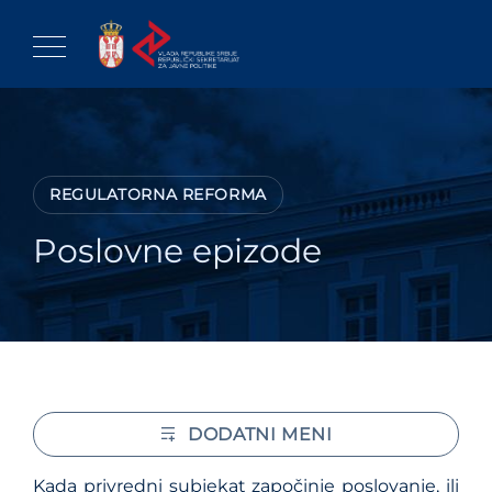
Skip
to
content
REGULATORNA REFORMA
Poslovne epizode
DODATNI MENI
Kada privredni subjekat započinje poslovanje, ili