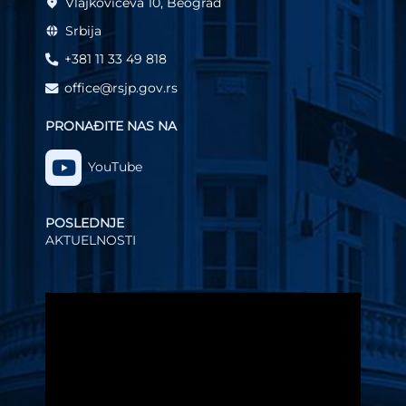
Vlajkovićeva 10, Beograd
Srbija
+381 11 33 49 818
office@rsjp.gov.rs
PRONAĐITE NAS NA
YouTube
POSLEDNJE
AKTUELNOSTI
Video
Player