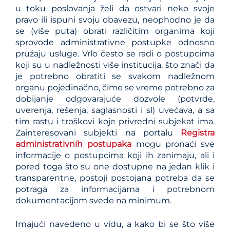
u toku poslovanja želi da ostvari neko svoje
pravo ili ispuni svoju obavezu, neophodno je da
se (više puta) obrati različitim organima koji
sprovode administrativne postupke odnosno
pružaju usluge. Vrlo često se radi o postupcima
koji su u nadležnosti više institucija, što znači da
je potrebno obratiti se svakom nadležnom
organu pojedinačno, čime se vreme potrebno za
dobijanje odgovarajuće dozvole (potvrde,
uverenja, rešenja, saglasnosti i sl) uvećava, a sa
tim rastu i troškovi koje privredni subjekat ima.
Zainteresovani subjekti na portalu
Registra
administrativnih postupaka
mogu pronaći sve
informacije o postupcima koji ih zanimaju, ali i
pored toga što su one dostupne na jedan klik i
transparentne, postoji postojana potreba da se
potraga za informacijama i potrebnom
dokumentacijom svede na minimum.
Imajući navedeno u vidu, a kako bi se što više