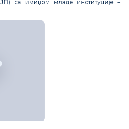
СЈП) са имиџом младе институције –
 ЈП и
ице
ланског