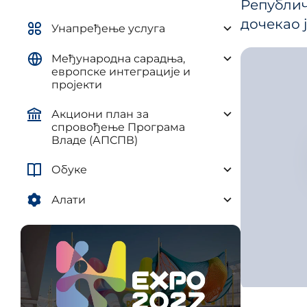
Републи
управљ
елементима плана развоја AП и
дочекао 
и рег
ЈЛС
Унапређење услуга
(ПУУЈ
Уредба о методологији за
Међународна сарадња,
израду средњорочних планова
европске интеграције и
пројекти
Акциони план за
спровођење Програма
Владе (АПСПВ)
Обуке
Алати