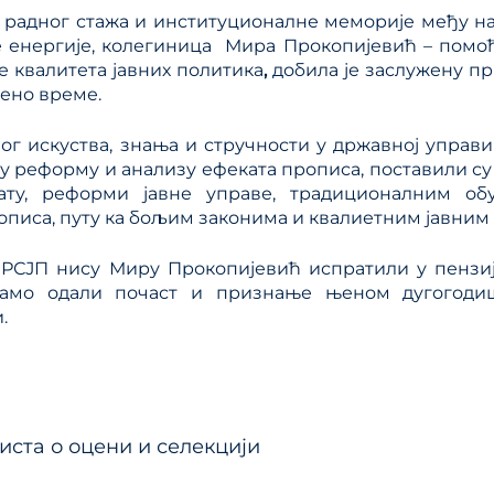
 радног стажа и институционалне меморије међу на
 енергије, колегиница Мира Прокопијевић – помо
 квалитета јавних политика
,
добила је заслужену пр
ено време.
г искуства, знања и стручности у државној управи
у реформу и анализу ефеката прописа, поставили 
јату, реформи јавне управе, традиционалним об
описа, путу ка бољим законима и квалиетним јавним
РСЈП нису Миру Прокопијевић испратили у пензиј
само одали почаст и признање њеном дугогоди
.
тање
иста о оцени и селекцији
ка