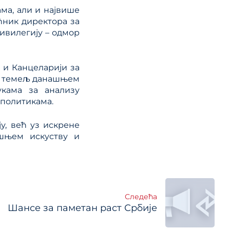
ма, али и највише
ћник директора за
ивилегију – одмор
 и Канцеларији за
су темељ данашњем
укама за анализу
 политикама.
у, већ уз искрене
шњем искуству и
Следећа
Шансе за паметан раст Србије