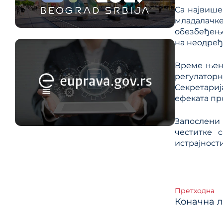
Са највише
младалачке
обезбеђење
на неодређ
Време њено
регулаторн
Секретари
ефеката пр
Запослени 
честитке 
истрајности
Кре
Претходна
Коначна л
члан