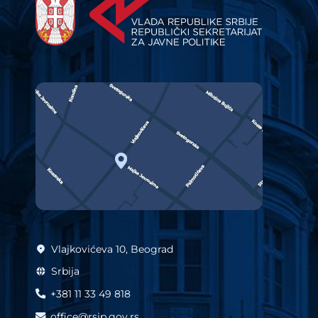
Vlajkovićeva 10, Beograd
Srbija
+381 11 33 49 818
office@rsjp.gov.rs