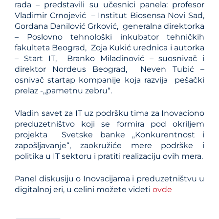
rada – predstavili su učesnici panela: profesor
Vladimir Crnojević – Institut Biosensa Novi Sad,
Gordana Danilović Grković, generalna direktorka
– Poslovno tehnološki inkubator tehničkih
fakulteta Beograd, Zoja Kukić urednica i autorka
– Start IT, Branko Miladinović – suosnivač i
direktor Nordeus Beograd, Neven Tubić –
osnivač startap kompanije koja razvija pešački
prelaz -„pametnu zebru“.
Vladin savet za IT uz podršku tima za Inovaciono
preduzetništvo koji se formira pod okriljem
projekta Svetske banke „Konkurentnost i
zapošljavanje“, zaokružiće mere podrške i
politika u IT sektoru i pratiti realizaciju ovih mera.
Panel diskusiju o Inovacijama i preduzetništvu u
digitalnoj eri, u celini možete videti
ovde