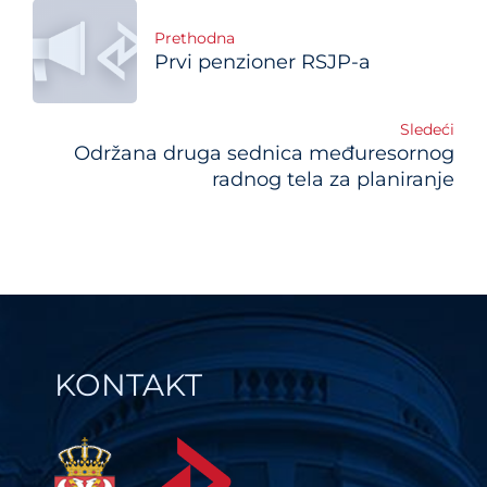
Post
Prethodna
Prvi penzioner RSJP-a
navigation
Sledeći
Održana druga sednica međuresornog
radnog tela za planiranje
KONTAKT