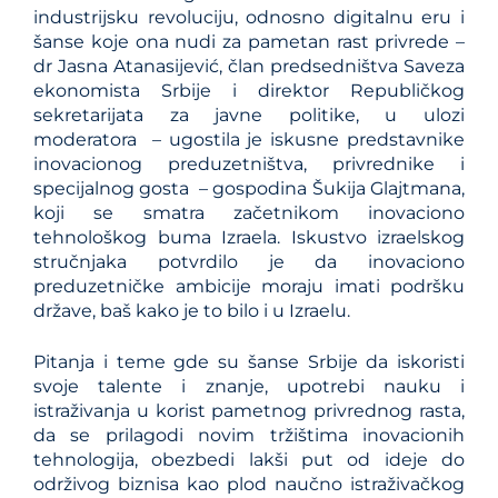
industrijsku revoluciju, odnosno digitalnu eru i
šanse koje ona nudi za pametan rast privrede –
dr Jasna Atanasijević, član predsedništva Saveza
ekonomista Srbije i direktor Republičkog
sekretarijata za javne politike, u ulozi
moderatora – ugostila je iskusne predstavnike
inovacionog preduzetništva, privrednike i
specijalnog gosta – gospodina Šukija Glajtmana,
koji se smatra začetnikom inovaciono
tehnološkog buma Izraela. Iskustvo izraelskog
stručnjaka potvrdilo je da inovaciono
preduzetničke ambicije moraju imati podršku
države, baš kako je to bilo i u Izraelu.
Pitanja i teme gde su šanse Srbije da iskoristi
svoje talente i znanje, upotrebi nauku i
istraživanja u korist pametnog privrednog rasta,
da se prilagodi novim tržištima inovacionih
tehnologija, obezbedi lakši put od ideje do
održivog biznisa kao plod naučno istraživačkog