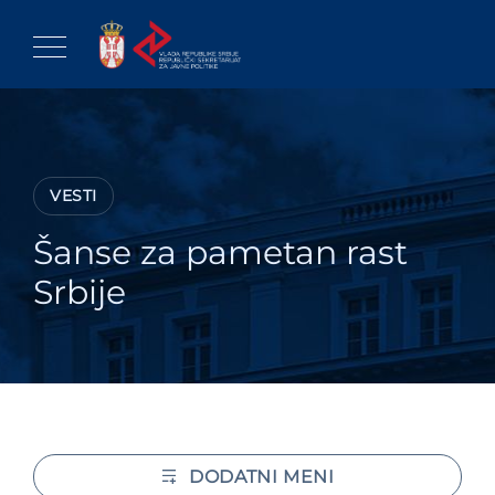
Skip
to
content
VESTI
Šanse za pametan rast
Srbije
DODATNI MENI