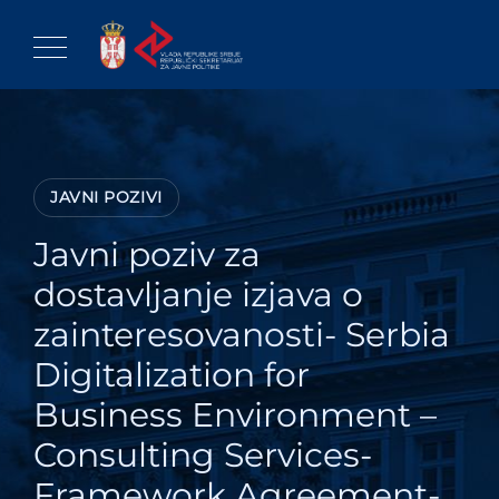
Skip
to
content
JAVNI POZIVI
Javni poziv za
dostavljanje izjava o
zainteresovanosti- Serbia
Digitalization for
Business Environment –
Consulting Services-
Framework Agreement-