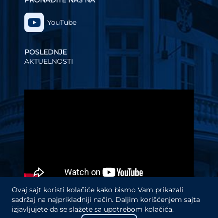
PRONAĐITE NAS NA
YouTube
POSLEDNJE
AKTUELNOSTI
Video
Player
Ovaj sajt koristi kolačiće kako bismo Vam prikazali
sadržaj na najprikladniji način. Daljim korišćenjem sajta
izjavljujete da se slažete sa upotrebom kolačića.