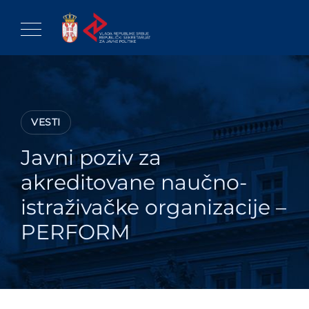
Skip
to
content
VESTI
Javni poziv za
akreditovane naučno-
istraživačke organizacije –
PERFORM