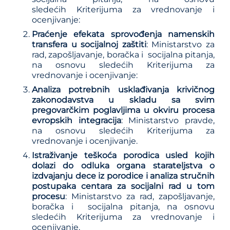
sledećih
Kriterijuma za vrednovanje i
ocenjivanje
:
Praćenje efekata sprovođenja namenskih
transfera u socijalnoj zaštiti
: Ministarstvo za
rad, zapošljavanje, boračka i socijalna pitanja,
na osnovu sledećih
Kriterijuma za
vrednovanje i ocenjivanje
:
Analiza potrebnih usklađivanja krivičnog
zakonodavstva u skladu sa svim
pregovarčkim poglavljima u okviru procesa
evropskih integracija
: Ministarstvo pravde,
na osnovu sledećih
Kriterijuma za
vrednovanje i ocenjivanje
.
Is
traživanje teškoća porodica usled kojih
dolazi do odluka organa starateljstva o
izdvajanju dece iz porodice i analiza stručnih
postupaka centara za socijalni rad u tom
procesu
: Ministarstvo za rad, zapošljavanje,
boračka i socijalna pitanja, na osnovu
sledećih
Kriterijuma za vrednovanje i
ocenjivanje
.