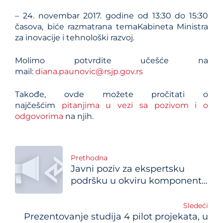
– 24. novembar 2017. godine od 13:30 do 15:30
časova, biće razmatrana temaKabineta Ministra
za inovacije i tehnološki razvoj.
Molimo potvrdite učešće na
mail:
diana.paunovic@rsjp.gov.rs
Takođe, ovde možete pročitati o
najčešćim
pitanjima u vezi sa pozivom i o
odgovorima
na njih.
Post
Prethodna
Javni poziv za ekspertsku
navigation
podršku u okviru komponente
3
Sledeći
Prezentovanje studija 4 pilot projekata, u