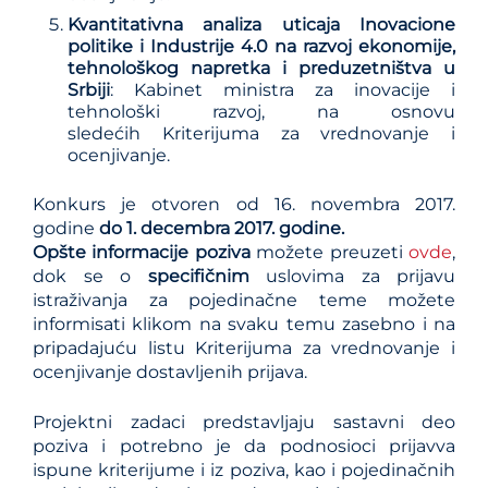
Kvantitativna analiza uticaja Inovacione
politike i Industrije 4.0 na razvoj ekonomije,
tehnološkog napretka i preduzetništva u
Srbiji
: Kabinet ministra za inovacije i
tehnološki razvoj, na osnovu
sledećih
Kriterijuma za vrednovanje i
ocenjivanje
.
Konkurs je otvoren od 16. novembra 2017.
godine
do 1. decembra 2017. godine.
Opšte informacije poziva
možete preuzeti
ovde
,
dok se o
specifičnim
uslovima za prijavu
istraživanja za pojedinačne teme možete
informisati klikom na svaku temu zasebno i na
pripadajuću listu Kriterijuma za vrednovanje i
ocenjivanje dostavljenih prijava.
Projektni zadaci predstavljaju sastavni deo
poziva i potrebno je da podnosioci prijavva
ispune kriterijume i iz poziva, kao i pojedinačnih