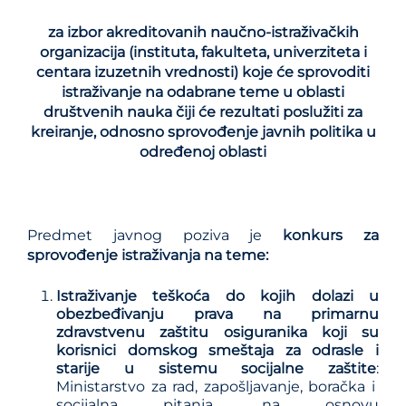
za izbor
akreditovanih naučno-istraživačkih
organizacija
(instituta, fakulteta, univerziteta i
centara izuzetnih vrednosti)
koj
e
će sprovoditi
istraživanje na odabrane teme
u oblasti
društvenih nauka čiji će rezultati poslužiti za
kreiranje, odnosno sprovođenje javnih politika u
određenoj oblasti
Predmet javnog poziva je
konkurs za
sprovođenje istraživanja na teme:
Istraživanje teškoća do kojih dolazi u
obezbeđivanju prava na primarnu
zdravstvenu zaštitu osiguranika koji su
korisnici domskog smeštaja za odrasle i
starije u sistemu socijalne zaštite
:
Ministarstvo za rad, zapošljavanje, boračka i
socijalna pitanja, na osnovu