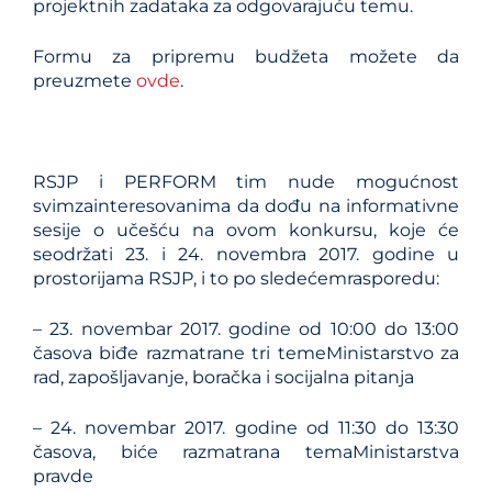
projektnih zadataka za odgovarajuću temu.
Formu za pripremu budžeta možete da
preuzmete
ovde
.
RSJP
i
PERFORM tim nud
e
mogućnost
svimzainteresovanima da dođu na informativne
sesije o učešću na ovom konkursu, koje će
seodržati 23. i 24. novembra 2017. godine u
prostorijama RSJP, i to po sledećemrasporedu:
– 23. novembar 2017. godine od 10:00 do 13:00
časova biđe razmatrane tri temeMinistarstvo za
rad, zapošljavanje, boračka i socijalna pitanja
– 24. novembar 2017. godine od 11:30 do 13:30
časova, biće razmatrana temaMinistarstva
pravde