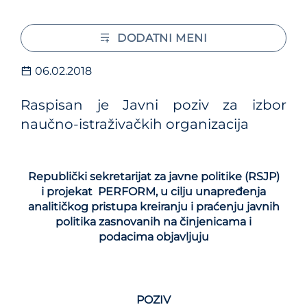
DODATNI MENI
06.02.2018
Raspisan je Javni poziv za izbor
naučno-istraživačkih organizacija
Republički sekretarijat za javne politike
(RSJP)
i
projek
a
t
PERFORM
, u cilju unapređenja
analitičkog pristupa kreiranju i praćenju javnih
politika zasnovanih na činjenicama i
podacima
objavljuju
POZIV