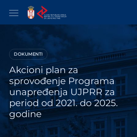
Skip
to
content
DOKUMENTI
Akcioni plan za
sprovođenje Programa
unapređenja UJPRR za
period od 2021. do 2025.
godine