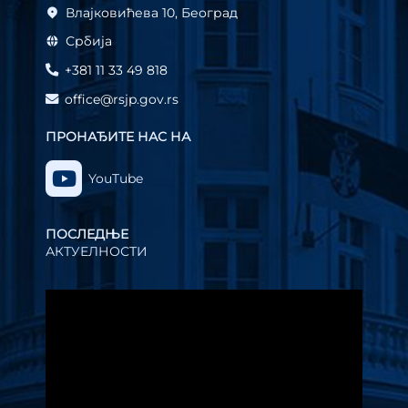
Влајковићева 10, Београд
Србија
+381 11 33 49 818
office@rsjp.gov.rs
ПРОНАЂИТЕ НАС НА
YouTube
ПОСЛЕДЊЕ
АКТУЕЛНОСТИ
Прегледач
видео
записа