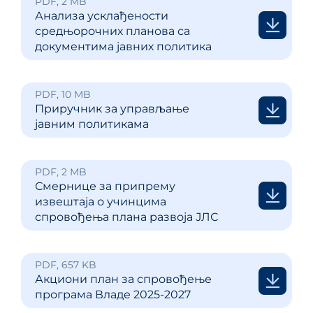
PDF, 2 MB
Анализа усклађености
средњорочних планова са
документима јавних политика
PDF, 10 MB
Приручник за управљање
јавним политикама
PDF, 2 MB
Смернице за припрему
извештаја о учинцима
спровођења плана развоја ЈЛС
PDF, 657 KB
Акциони план за спровођење
програма Владе 2025-2027