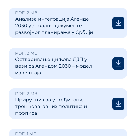
PDF, 2 MB
Анализа интеграција Агенде
2030 у локалне документе
развојног планирања у Србији
PDF, 3 MB
Остваривање циљева ДЈП у
вези са Агендом 2030 – модел
извештаја
PDF, 2 MB
Приручник за утврђивање
трошкова јавних политика и
прописа
PDF, 1 MB