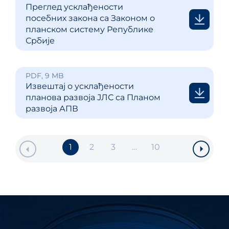
Преглед усклађености
посебних закона са Законом о
планском систему Републике
Србије
PDF, 9 MB
Извештај о усклађености
планова развоја ЈЛС са Планом
развоја АПВ
1
2
3
…
10