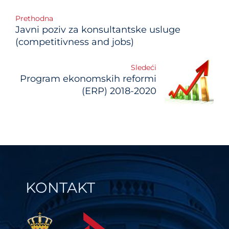
Post
Prethodna
Javni poziv za konsultantske usluge
navigation
(competitivness and jobs)
Sledeći
Program ekonomskih reformi
(ERP) 2018-2020
KONTAKT