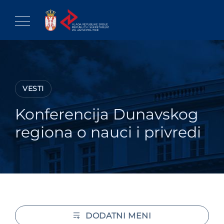
Skip
to
content
VESTI
Konferencija Dunavskog
regiona o nauci i privredi
DODATNI MENI