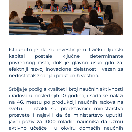
Istaknuto je da su investicije u fizički i ljudski
kapital postale ključne determinante
privrednog rasta, dok je glavno usko grlo za
efektniji razvoj inovacione delatnosti vezan za
nedostatak znanja i praktičnih veština.
Srbija je podigla kvalitet i broj naučnih aktivnosti
i radova u poslednjih 10 godina, i sada se nalazi
na 46. mestu po produkciji naučnih radova na
svetu. – istakli su predstavnici ministarstva
prosvete i najavili da će ministartsvo uputiti
javni poziv za 1000 mladih naučnika da uzmu
aktivno učešće u okviru domaćih naučnih