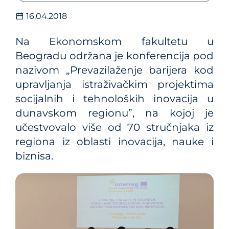
16.04.2018
Na Ekonomskom fakultetu u
Beogradu održana je konferencija pod
nazivom „Prevazilaženje barijera kod
upravljanja istraživačkim projektima
socijalnih i tehnoloških inovacija u
dunavskom regionu”, na kojoj je
učestvovalo više od 70 stručnjaka iz
regiona iz oblasti inovacija, nauke i
biznisa.