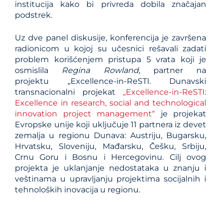
institucija kako bi privreda dobila značajan
podstrek.
Uz dve panel diskusije, konferencija je završena
radionicom u kojoj su učesnici rešavali zadati
problem korišćenjem pristupa 5 vrata koji je
osmislila
Regina Rowland,
partner na
projektu „Excellence-in-ReSTI. Dunavski
transnacionalni projekat
„Excellence-in-ReSTI:
Excellence in research, social and technological
innovation project management“
je projekat
Evropske unije koji uključuje 11 partnera iz devet
zemalja u regionu Dunava: Austriju, Bugarsku,
Hrvatsku, Sloveniju, Mađarsku, Češku, Srbiju,
Crnu Goru i Bosnu i Hercegovinu. Cilj ovog
projekta je uklanjanje nedostataka u znanju i
veštinama u upravljanju projektima socijalnih i
tehnoloških inovacija u regionu.