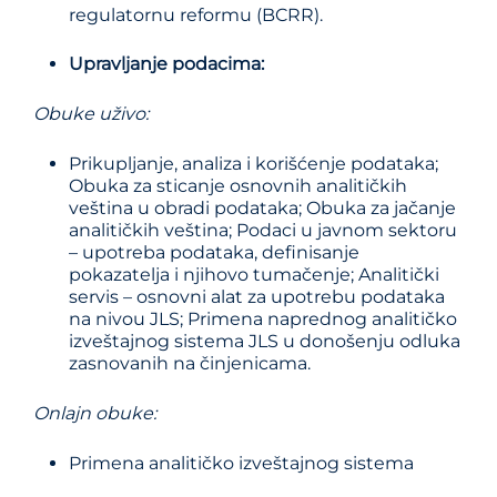
regulatornu reformu (BCRR).
Upravljanje podacima:
Obuke uživo
:
Prikupljanje, analiza i korišćenje podataka;
Obuka za sticanje osnovnih analitičkih
veština u obradi podataka; Obuka za jačanje
analitičkih veština; Podaci u javnom sektoru
– upotreba podataka, definisanje
pokazatelja i njihovo tumačenje; Analitički
servis – osnovni alat za upotrebu podataka
na nivou JLS; Primena naprednog analitičko
izveštajnog sistema JLS u donošenju odluka
zasnovanih na činjenicama.
Onlajn obuke
:
Primena analitičko izveštajnog sistema