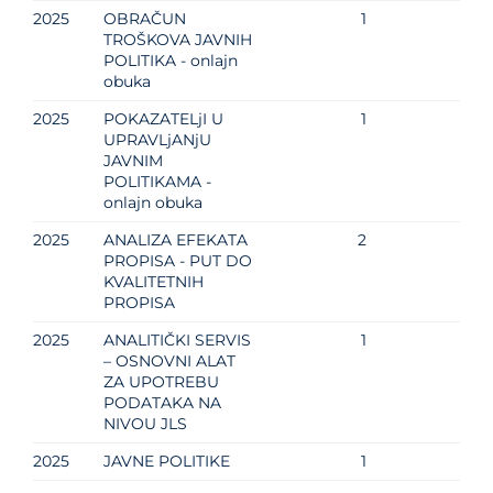
2025
OBRAČUN
1
TROŠKOVA JAVNIH
POLITIKA - onlajn
obuka
2025
POKAZATELjI U
1
UPRAVLjANјU
JAVNIM
POLITIKAMA -
onlajn obuka
2025
ANALIZA EFEKATA
2
PROPISA - PUT DO
KVALITETNIH
PROPISA
2025
ANALITIČKI SERVIS
1
– OSNOVNI ALAT
ZA UPOTREBU
PODATAKA NA
NIVOU JLS
2025
JAVNE POLITIKE
1