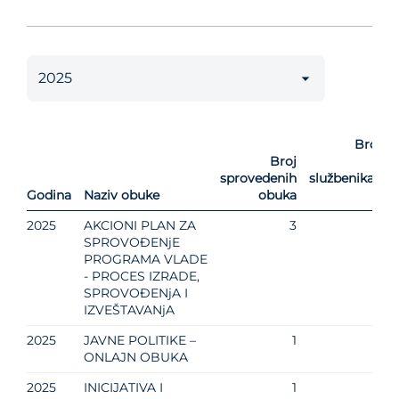
Broj o
Broj
d
sprovedenih
službenika/slu
Godina
Naziv obuke
obuka
2025
AKCIONI PLAN ZA
3
SPROVOĐENјE
PROGRAMA VLADE
- PROCES IZRADE,
SPROVOĐENјA I
IZVEŠTAVANјA
2025
JAVNE POLITIKE –
1
ONLAJN OBUKA
2025
INICIJATIVA I
1