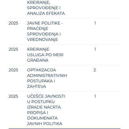
KREIRANjE,
SPROVOĐENjE I
ANALIZA EFEKATA
2025
JAVNE POLITIKE -
1
PRAĆENjE
SPROVOĐENjA I
VREDNOVANjE
2025
KREIRANjE
1
USLUGA PO MERI
GRAĐANA
2025
OPTIMIZACIJA
2
ADMINISTRATIVNIH
POSTUPAKA I
ZAHTEVA
2025
UČEŠĆE JAVNOSTI
1
U POSTUPKU
IZRADE NACRTA
PROPISA I
DOKUMENATA
JAVNIH POLITIKA