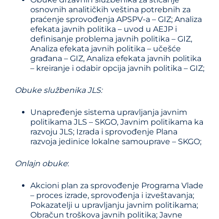
osnovnih analitičkih veština potrebnih za
praćenje sprovođenja APSPV-a – GIZ; Analiza
efekata javnih politika – uvod u AEJP i
definisanje problema javnih politika – GIZ,
Analiza efekata javnih politika – učešće
građana – GIZ, Analiza efekata javnih politika
– kreiranje i odabir opcija javnih politika – GIZ;
Obuke službenika JLS:
Unapređenje sistema upravljanja javnim
politikama JLS – SKGO, Javnim politikama ka
razvoju JLS; Izrada i sprovođenje Plana
razvoja jedinice lokalne samouprave – SKGO;
Onlajn obuke
:
Akcioni plan za sprovođenje Programa Vlade
– proces izrade, sprovođenja i izveštavanja;
Pokazatelji u upravljanju javnim politikama;
Obračun troškova javnih politika; Javne