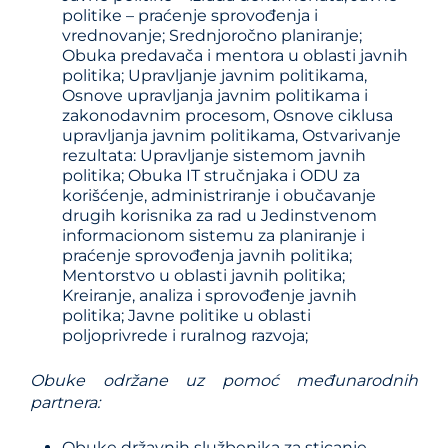
politike – praćenje sprovođenja i
vrednovanje; Srednjoročno planiranje;
Obuka predavača i mentora u oblasti javnih
politika; Upravljanje javnim politikama,
Osnove upravljanja javnim politikama i
zakonodavnim procesom, Osnove ciklusa
upravljanja javnim politikama, Ostvarivanje
rezultata: Upravljanje sistemom javnih
politika; Obuka IT stručnjaka i ODU za
korišćenje, administriranje i obučavanje
drugih korisnika za rad u Jedinstvenom
informacionom sistemu za planiranje i
praćenje sprovođenja javnih politika;
Mentorstvo u oblasti javnih politika;
Kreiranje, analiza i sprovođenje javnih
politika; Javne politike u oblasti
poljoprivrede i ruralnog razvoja;
Obuke održane uz pomoć međunarodnih
partnera
:
Obuke državnih službenika za sticanje