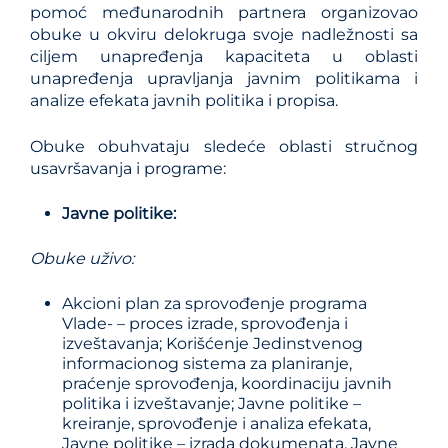
pomoć međunarodnih partnera organizovao
obuke u okviru delokruga svoje nadležnosti sa
ciljem unapređenja kapaciteta u oblasti
unapređenja upravljanja javnim politikama i
analize efekata javnih politika i propisa.
Obuke obuhvataju sledeće oblasti stručnog
usavršavanja i programe:
Javne politike
:
Obuke uživo
:
Akcioni plan za sprovođenje programa
Vlade- – proces izrade, sprovođenja i
izveštavanja; Korišćenje Jedinstvenog
informacionog sistema za planiranje,
praćenje sprovođenja, koordinaciju javnih
politika i izveštavanje; Javne politike –
kreiranje, sprovođenje i analiza efekata,
Javne politike – izrada dokumenata, Javne