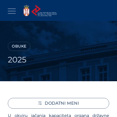
Skip
to
content
OBUKE
2025
DODATNI MENI
U okviru jačanja kapaciteta organa državne