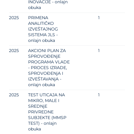
INOVACIJE - onlajn
obuka
2025
PRIMENA
1
ANALITIČKO
IZVEŠTAJNOG
SISTEMA JLS -
onlajn obuka
2025
AKCIONI PLAN ZA
1
SPROVOĐENјE
PROGRAMA VLADE
- PROCES IZRADE,
SPROVOĐENјA I
IZVEŠTAVANјA -
onlajn obuka
2025
TEST UTICAJA NA
1
MIKRO, MALE I
SREDNјE
PRIVREDNE
SUBJEKTE (MMSP
TEST) - onlajn
obuka