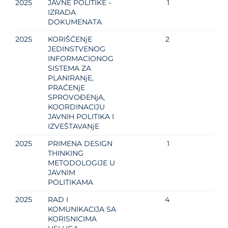
2025
JAVNE POLITIKE -
1
IZRADA
DOKUMENATA
2025
KORIŠĆENjE
2
JEDINSTVENOG
INFORMACIONOG
SISTEMA ZA
PLANIRANjE,
PRAĆENjE
SPROVOĐENjA,
KOORDINACIJU
JAVNIH POLITIKA I
IZVEŠTAVANjE
2025
PRIMENA DESIGN
1
THINKING
METODOLOGIJE U
JAVNIM
POLITIKAMA
2025
RAD I
4
KOMUNIKACIJA SA
KORISNICIMA