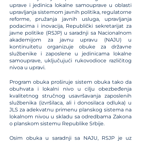
uprave i jedinica lokalne samouprave u oblasti
upravljanja sistemom javnih politika, regulatorne
reforme, pružanja javnih usluga, upravljanja
podacima i inovacija, Republički sekretarijat za
javne politike (RSJP) u saradnji sa Nacionalnom
akademijom za javnu upravu (NAJU) u
kontinuitetu organizuje obuke za državne
službenike i zaposlene u jedinicama lokalne
samouprave, uključujući rukovodioce različitog
nivoa u upravi.
Program obuka proširuje sistem obuka tako da
obuhvata i lokalni nivo u cilju obezbeđenja
kvalitetnog stručnog usavršavanja zaposlenih
službenika (izvršilaca, ali i donosilaca odluka) u
JLS za adekvatnu primenu planskog sistema na
lokalnom nivou u skladu sa odredbama Zakona
o planskom sistemu Republike Srbije.
Osim obuka u saradnji sa NAJU, RSJP je uz