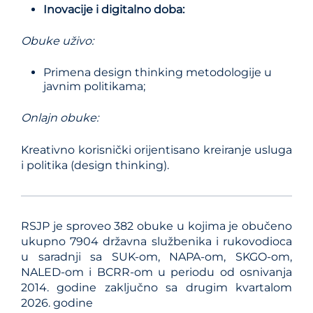
Inovacije i digitalno doba:
Obuke uživo
:
Primena design thinking metodologije u
javnim politikama;
Onlajn obuke
:
Kreativno korisnički orijentisano kreiranje usluga
i politika (design thinking).
RSJP je sproveo 382 obuke u kojima je obučeno
ukupno 7904 državna službenika i rukovodioca
u saradnji sa SUK-om, NAPA-om, SKGO-om,
NALED-om i BCRR-om u periodu od osnivanja
2014. godine zaključno sa drugim kvartalom
2026. godine