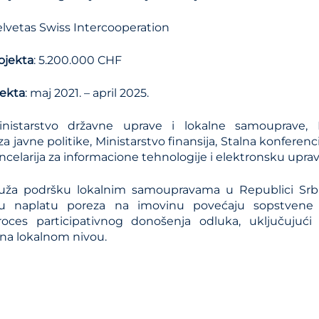
Kalkulator troškova JP 
elvetas Swiss Intercooperation
Metodologije
ojekta
: 5.200.000 CHF
Priručnici i smernice
jekta
: maj 2021. – april 2025.
Analize iz oblasti plans
sistema
istarstvo državne uprave i lokalne samouprave, R
 za javne politike, Ministarstvo finansija, Stalna konferen
ancelarija za informacione tehnologije i elektronsku upra
uža podršku lokalnim samoupravama u Republici Srbij
u naplatu poreza na imovinu povećaju sopstvene 
roces participativnog donošenja odluka, uključujući
 na lokalnom nivou.