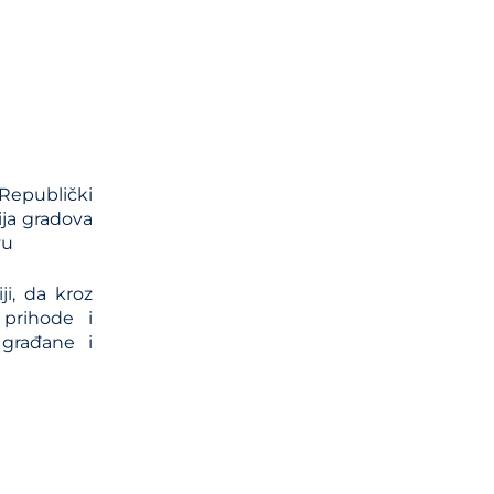
i propisa
kog
epublički
cija gradova
vu
i, da kroz
prihode i
 građane i