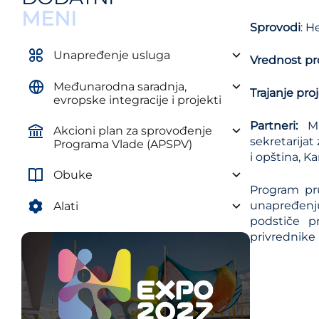
Uredba o obaveznim elementima
MENI
plana razvoja autonomne
Sprovodi
: H
pokrajine i jedinice lokalne
samouprave
Unapređenje usluga
Vrednost pr
Uredba o metodologiji za izradu
Međunarodna saradnja,
srednjoročnih planova
Trajanje pro
evropske integracije i projekti
Partneri:
Min
Akcioni plan za sprovođenje
sekretarijat
Programa Vlade (APSPV)
i opština, K
Obuke
Program pr
unapređenj
Alati
podstiče p
privrednike