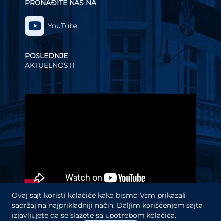
PRONAĐITE NAS NA
YouTube
POSLEDNJE
AKTUELNOSTI
Video
Player
Ovaj sajt koristi kolačiće kako bismo Vam prikazali
sadržaj na najprikladniji način. Daljim korišćenjem sajta
izjavljujete da se slažete sa upotrebom kolačića.