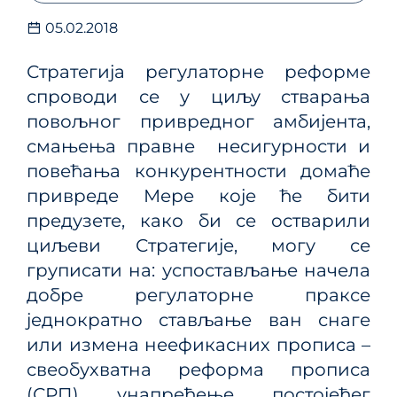
05.02.2018
Стратегија регулаторне реформе
спроводи се у циљу стварања
повољног привредног амбијента,
смањења правне несигурности и
повећања конкурентности домаће
привреде Мере које ће бити
предузете, како би се остварили
циљеви Стратегије, могу се
груписати на: успостављање начела
добре регулаторне праксе
једнократно стављање ван снаге
или измена неефикасних прописа –
свеобухватна реформа прописа
(СРП) унапређење постојећег