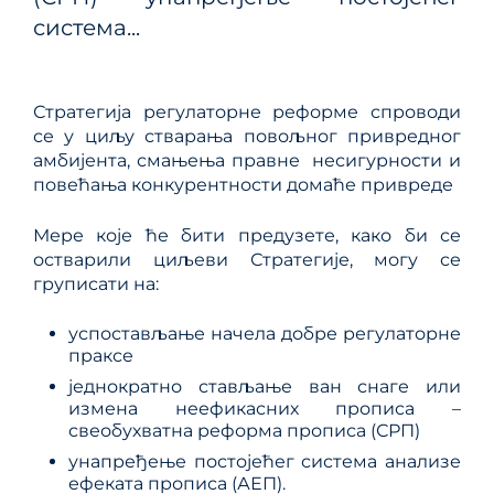
система...
Стратегија регулаторне реформе спроводи
се у циљу стварања повољног привредног
амбијента, смањења правне несигурности и
повећања конкурентности домаће привреде
Мере које ће бити предузете, како би се
остварили циљеви Стратегије, могу се
груписати на:
успостављање начела добре регулаторне
праксе
једнократно стављање ван снаге или
измена неефикасних прописа –
свеобухватна реформа прописа (СРП)
унапређење постојећег система анализе
ефеката прописа (АЕП).