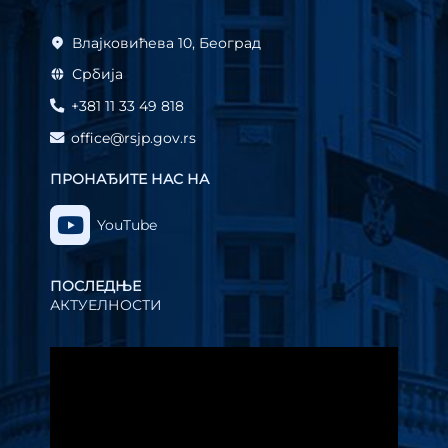
Влајковићева 10, Београд
Србија
+381 11 33 49 818
office@rsjp.gov.rs
ПРОНАЂИТЕ НАС НА
YouTube
ПОСЛЕДЊЕ
АКТУЕЛНОСТИ
Прегледач
видео
записа