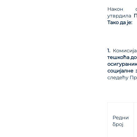
Након с
утврдила
П
Тако да је:
1.
Комисија
тешкоћа до
осигураник
социјалне 
следећу Пр
Редни
број