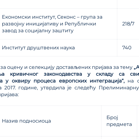
Економски институт, Секонс – група за
развојну иницијативу и Републички
218/7
завод за социјалну заштиту
Институт друштвених наука
740
 за оцену и селекцију достављених пријава за тему
„
ња кривичног законодавства у складу са св
а у оквиру процеса европских интеграција“,
на 
 2017.
године, утврдила je следећу Прелиминарну
ријава:
Број
Назив подносиоца
предмета