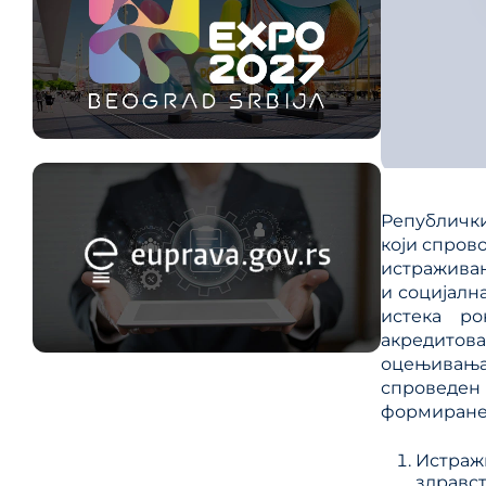
Републички
који спров
истраживањ
и социјалн
истека р
акредитов
оцењивања 
спроведен п
формиране 
Истраж
здравс