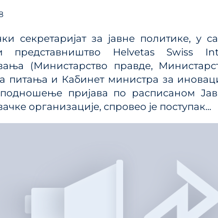
ања јавним политикама
8
Калкулатор трошкова
улаторном реформом
прописа
ПРР)
ки секретаријат за јавне политике, у 
Методологије
и представништвo Helvetas Swiss In
Приручници и смерн
вања (Министарство правде, Министарс
Анализе из области п
а питања и Кабинет министра за иноваци
система
 подношење пријава по расписаном Jaв
ачкe организацијe, спровеo je поступак...