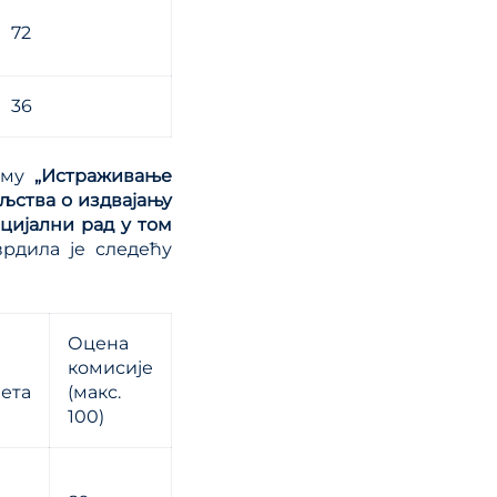
72
36
тему
„Истраживање
ељства о издвајању
цијални рад у том
врдила je следећу
Оцена
комисије
ета
(макс.
100)