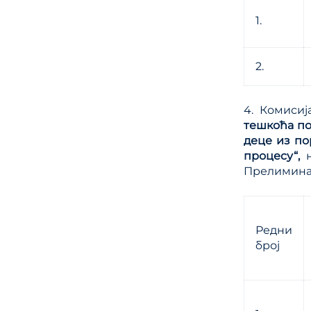
1.
2.
4. Комисиј
тешкоћа по
деце из по
процесу“,
Прелиминар
Редни
број