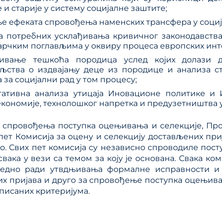
 и старије у систему социјалне заштите;
е ефеката спровођења наменских трансфера у социј
а потребних усклађивања кривичног законодавства
арчким поглављима у оквиру процеса европских инте
ивање тешкоћа породица услед којих долази д
ељства о издвајању деце из породице и анализа с
 за социјални рад у том процесу;
тативна анализа утицаја Иновационе политике и 
економије, технолошког напретка и предузетништва у
 спровођења поступка оцењивања и селекције, Про
ет Комисија за оцену и селекцију достављених приј
о. Свих пет комисија су независно спроводиле пос
свака у вези са темом за коју је основана. Свака ком
 једно ради утвдњивања формалне исправности и
х пријава и друго за спровођење поступка оцењива
писаних критеријума.