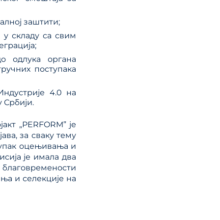
алној заштити;
 у складу са свим
грација;
о одлука органа
тручних поступака
Индустрије 4.0 на
 Србији.
јакт „PERFORM” је
ава, за сваку тему
тупак оцењивања и
исија је имала два
 благовремености
ња и селекције на