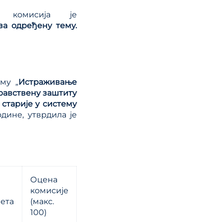
 комисија је
за одређену тему.
му „
Истраживање
равствену заштиту
 старије у систему
одине, утврдила je
Оцена
комисије
ета
(макс.
100)