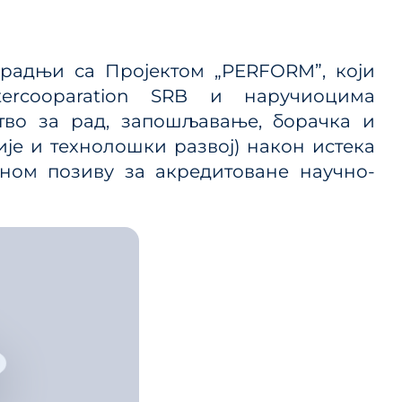
 ЈП и
сарадњи са Пројектом „PERFORM”, који
tercooparation SRB и наручиоцима
ице
тво за рад, запошљавање, борачка и
ланског
је и технолошки развој) након истека
ном позиву за акредитованe научно-