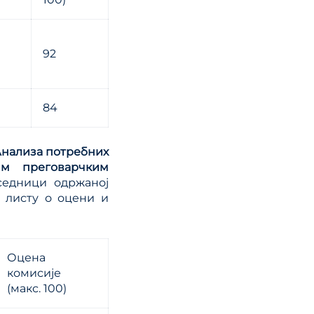
92
84
Анализа потребних
им преговарчким
седници одржаној
 листу о оцени и
Оцена
комисије
(макс. 100)