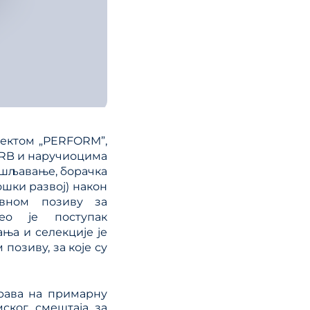
јектом „PERFORM”,
 SRB и наручиоцима
ошљавање, борачка
ошки развој) након
вном позиву за
веo je поступак
ња и селекције је
позиву, за које су
рава на примарну
мског смештаја за