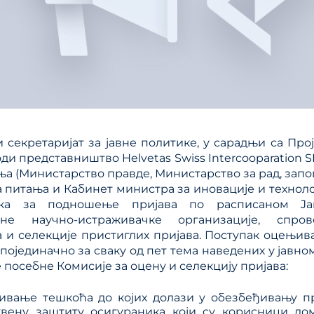
 секретаријат за јавне политике, у сарадњи са Про
оди представништвo Helvetas Swiss Intercooparation
а (Министарство правде, Министарство за рад, зап
а питања и Кабинет министра за иновације и технол
ока за подношење пријава по расписаном Ja
анe научно-истраживачкe организацијe, спро
и селекције пристиглих пријава. Поступак оцењива
ојединачно за сваку од пет тема наведених у јавном 
посебне Комисије за оцену и селекцију пријава:
ивање тешкоћа до којих долази у обезбеђивању п
твену заштиту осигураника који су корисници до