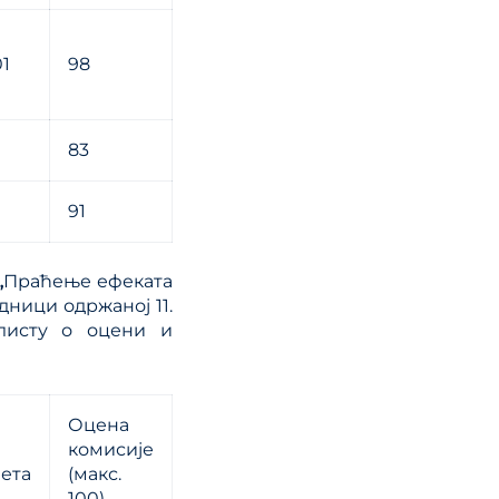
01
98
83
91
„
Праћење ефеката
дници одржаној 11.
 листу о оцени и
Оцена
комисије
ета
(макс.
100)