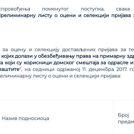
провођења поменутог поступка, свака
релиминарну листу о оцени и селекцији пријава 
 за оцену и селекцију достављених пријава за те
 којих долази у обезбеђивању права на примарну зд
а који су корисници домског смештаја за одрасле и
заштите
“, на седници одржаној 11. децембра 2017. г
елиминарну листу о оцени и селекцији пријава:
Број
Назив подносиоца
предм