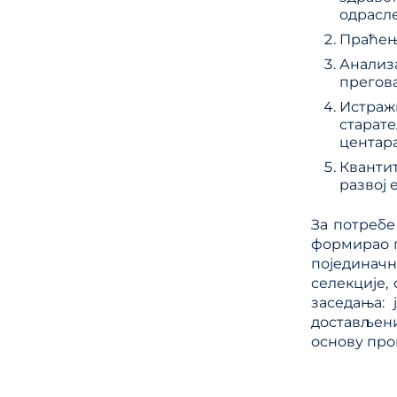
одрасле
Праћењ
Анализ
прегов
Истраж
старат
центара
Кванти
развој 
За потребе
формирао п
појединачн
селекције, 
заседања:
достављени
основу про