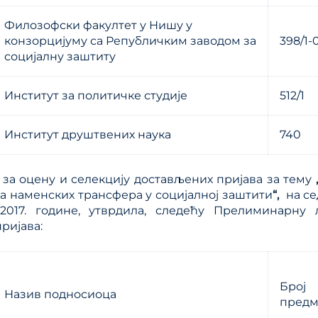
Филозофски факултет у Нишу у
конзорцијуму са Републичким заводом за
398/1-
социјалну заштиту
Институт за политичке студије
512/1
Институт друштвених наука
740
а за оцену и селекцију достављених пријава за тему
 наменских трансфера у социјалној заштити
“,
на се
2017. године, утврдила, следећу Прелиминарну
ријава:
Број
Назив подносиоца
предм