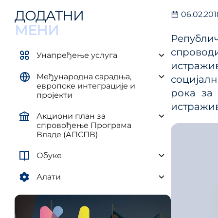
управљ
елементима плана развоја AП и
ДОДАТНИ
06.02.201
и рег
ЈЛС
(ПУУЈ
МЕНИ
Уредба о методологији за
Републич
израду средњорочних планова
спровод
Унапређење услуга
истражи
Међународна сарадња,
социјалн
европске интеграције и
рока за
пројекти
истражив
Акциони план за
спровођење Програма
Владе (АПСПВ)
Обуке
Алати