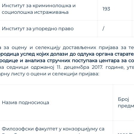
Институт за криминолошка и
193
социолошка истраживања
Институт за упоредно право
/
а за оцену и селекцију достављених пријава за 
родица услед којих долази до одлука органа старат
родице и анализа стручних поступака центара за со
на седници одржаној 11. децембра 2017.
године, ут
ну листу о оцени и селекцији пријава:
Број
Назив подносиоца
предм
Филозофски факултет у конзорцијуму са