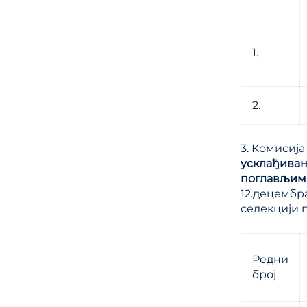
1.
2.
3. Комисија
усклађива
поглављим
12.децембра
селекцији п
Редни
број