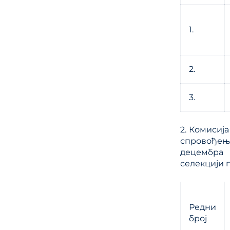
1.
2.
3.
2. Комисиј
спровођења
децембра 
селекцији п
Редни
број