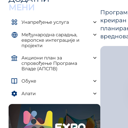
управљ
елементима плана развоја AП и
МЕНИ
и рег
ЈЛС
Програм
(ПУУЈ
креиран
Уредба о методологији за
Унапређење услуга
израду средњорочних планова
планира
Међународна сарадња,
вреднова
европске интеграције и
пројекти
Акциони план за
спровођење Програма
Владе (АПСПВ)
Обуке
Алати