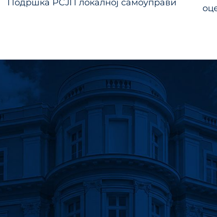
Подршка РСЈП локалној самоуправи
ка
оц
нау