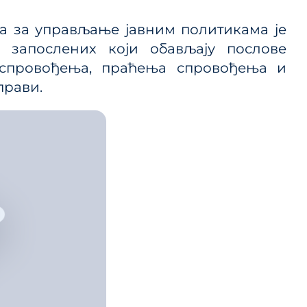
 ЈП и
а за управљање јавним политикама је
запослених који обављају послове
 спровођења, праћења спровођења и
ице
прави.
ланског