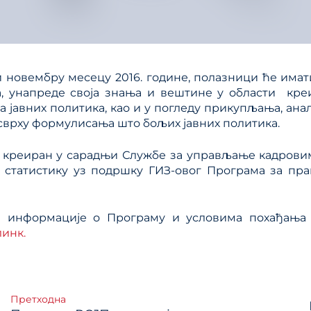
и новембру месецу 2016. године, полазници ће имат
а, унапреде своја знања и вештине у области кре
 јавних политика, као и у погледу прикупљања, ан
 сврху формулисања што бољих јавних политика.
е креиран у сарадњи Службе за управљање кадрови
 статистику уз подршку ГИЗ-овог Програма за пр
 информације о Програму и условима похађања
линк.
тање
Претходна