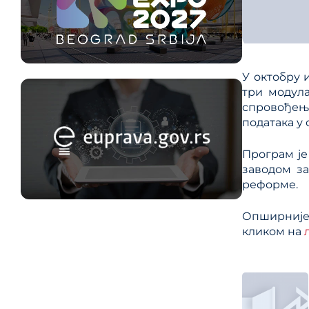
У октобру 
три модул
спровођења
података у
Програм ј
заводом за
реформе.
Опширније
кликом на
Кре