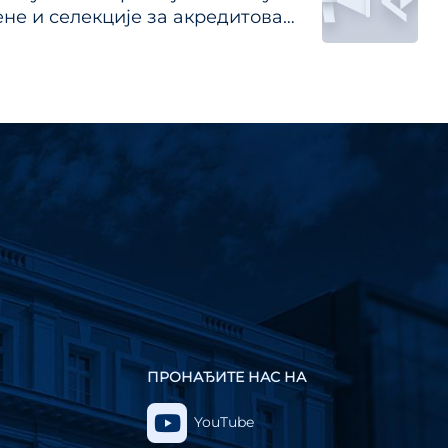
ене и селекције за акредитоване
чно-истраживачке организације
ПРОНАЂИТЕ НАС НА
YouTube