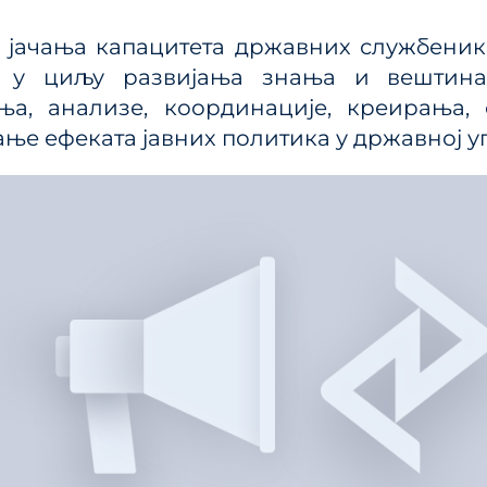
ања јавним политикама
Калкулатор трошкова
улаторном реформом
 јачања капацитета државних службеник
прописа
ПРР)
 у циљу развијања знања и вештина 
Методологије
ња, анализе, координације, креирања,
Приручници и смерн
ње ефеката јавних политика у државној у
Анализе из области п
система