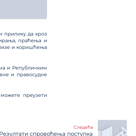
и прилику да кроз
ирања, праћења и
ализе и коришћења
ма и Републичким
авне и правосудне
 можете преузети
Следећа
Резултати спровођења поступка