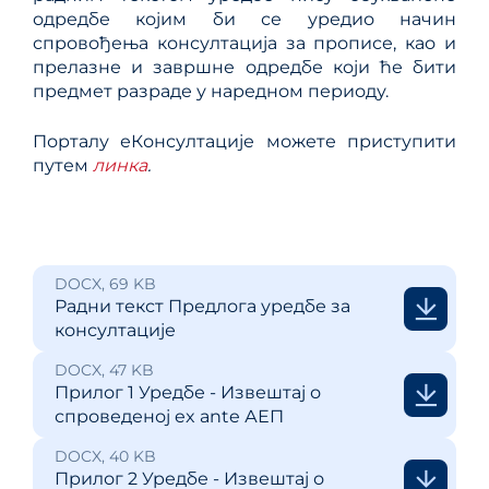
одредбе којим би се уредио начин
спровођења консултација за прописе, као и
прелазне и завршне одредбе који ће бити
предмет разраде у наредном периоду.
Порталу еКонсултације можете приступити
путем
линка
.
DOCX, 69 KB
Радни текст Предлога уредбе за
консултације
DOCX, 47 KB
Прилог 1 Уредбе - Извештај о
спроведеној ex ante АЕП
DOCX, 40 KB
Прилог 2 Уредбе - Извештај о