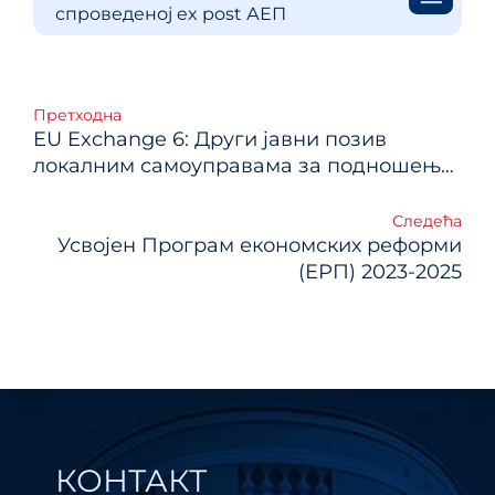
спроведеној ex post АЕП
Кретање
Претходна
EU Exchange 6: Други јавни позив
чланка
локалним самоуправама за подношење
пријава у оквиру Програма EU Exchange
6 – три конкурса за доделу пакета
Следећа
подршке за: израду планова развоја;
Усвојен Програм економских реформи
израду средњорочних планова;
(ЕРП) 2023-2025
унапређење планирања и буџетирања
капиталних пројеката
КОНТАКТ