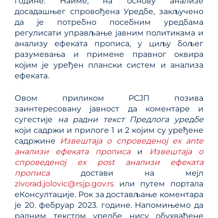
године. Наиме, на основу анализе
досадашњег спровођена Уредбе, закључено
да је потребно посебним уредбама
регулисати управљање јавним политикама и
анализу ефеката прописа, у циљу бољег
разумевања и примене правног оквира
којим је уређен плански систем и анализа
ефеката.
Овом приликом РСЈП позива
заинтересовану јавност да коментаре и
сугестије
на радни текст Предлога уредбе
који садржи и прилоге 1 и 2 којим су уређене
садржине
Извештаја о спроведеној
ex ante
анализи ефеката прописа
и
Извештаја о
спроведеној
ex post анализи ефеката
прописа
достави на мејл
zivorad.jolovic@rsjp.gov.rs
или путем портала
еКонсултације. Рок за достављање коментара
је 20. фебруар 2023. године. Напомињемо да
радним текстом уредбе нису обухваћене