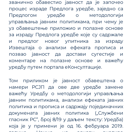
званично обавестио јавност да је започео
процес израде Предлога уредбе, заједно са
Предлогом уредбе о методологији
управљањa јавним политикама, при чему је
уз обавештење приложио и полазне основе
за израду Предлога уредбе које су садржале
и предлог новог упитника за израду
Извештаја о анализи ефеката прописа и
позвао јавност да достави сугестије и
коментаре на полазне основе и важећу
уредбу путем портала еКонсултације.
Том приликом је јавност обавештена о
намери РСЈП да ове две уредбе замене
важећу Уредбу о методологији управљања
јавним политикама, анализи ефеката јавних
политика и прописа и садржају појединачних
докумената јавних политика („Службени
гласник РС”, број 8/19 у даљем тексту: Уредба)
која је у примени је од 16. фебруара 2019.