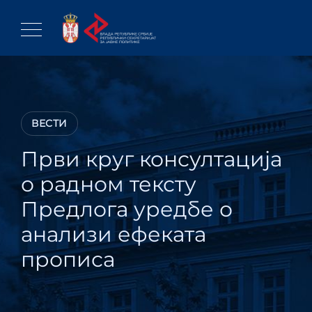
Skip
to
content
ВЕСТИ
Први круг консултација
о радном тексту
Предлога уредбе о
анализи ефеката
прописа