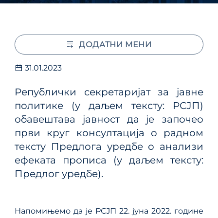
ДОДАТНИ МЕНИ
31.01.2023
Републички секретаријат за јавне
политике (у даљем тексту: РСЈП)
обавештава јавност да је започео
први круг консултација о радном
тексту Предлога уредбе о анализи
ефеката прописа (у даљем тексту:
Предлог уредбе).
Напомињемо да је РСЈП 22. јуна 2022. године