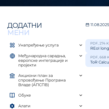
управљ
елементима плана развоја AП и
и рег
ЈЛС
(ПУУЈ
Уредба о методологији за
израду средњорочних планова
ДОДАТНИ
11.08.202
МЕНИ
PDF, 274 
Унапређење услуга
REoI long
Међународна сарадња,
PDF, 668 
европске интеграције и
ToR Calcu
пројекти
Акциони план за
спровођење Програма
Владе (АПСПВ)
Обуке
Алати