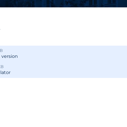
ања јавним политикама
Калкулатор трошкова
улаторном реформом
прописа
ПРР)
Методологије
5
Приручници и смерн
Анализе из области п
система
KB
 version
KB
lator