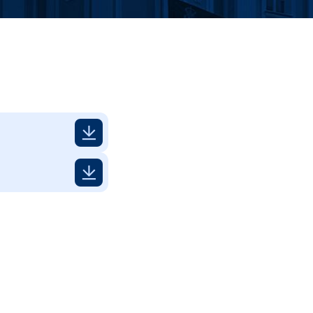
 ЈП и
ице
ланског