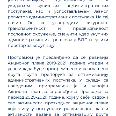
укидањем сувишних административних
поступака), као и успостављањем Јавног
регистра административних поступака. На тај
начин ће се унапредити сигурност,
транспарентност и предвидљивост
пословног окружење, смањити удео укупних
административних трошкова у БДП и сузити
простор за корупцију.
Програмом је предвиђено да се ревизија
Акционог плана 2019-2021. године утврди и
усвоји када буде припремљена и усаглашена
друга група препорука за оптимизацију
административних поступака. У складу са
наведеним, припремљен је и усвојен
Акциони план за спровођење Програма за
период 2020-2021. године, који у себи садржи
све активности претходног акционог плана
које нису у потпуности реализоване, као и
активности везане за оптимизацију друге