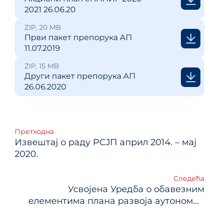
2021 26.06.20
ZIP, 20 MB
Први пакет препорука АП
11.07.2019
ZIP, 15 MB
Други пакет препорука АП
26.06.2020
Кретање
Претходна
Извештај о раду РСЈП април 2014. – мај
чланка
2020.
Следећа
Усвојена Уредба о обавезним
елементима плана развоја аутономне
покрајине и јединице локалне