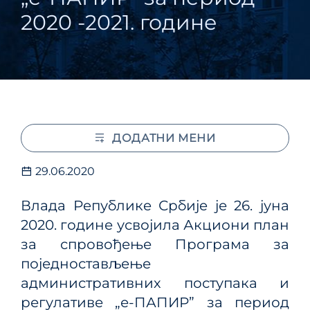
2020 -2021. године
ДОДАТНИ МЕНИ
29.06.2020
Влaдa Рeпубликe Србиje је 26. јуна
2020. године усвојила Акциони план
за спровођење Програма за
поједностављење
административних поступака и
регулативе „е-ПАПИР” за период