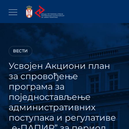
Skip
to
content
ВЕСТИ
Усвојен Aкциони план
за спровођење
програма за
поједностављење
административних
поступака и регулативе
„е-ПАПИР” за период