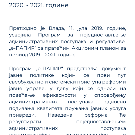
2020. - 2021. године.
Претходно је Влада, 11. јула 2019. године,
усвојила Програм за поједностављење
административних поступака и регулативе
„е-ПАПИР” са пратећим Акционим планом за
период 2019 – 2021. године.
Програм „е-ПАПИР“ представља документ
јавне политике којим се први пут
свеобухватно и системски приступа реформи
јавне управе, у делу који се односи на
повећање ефикасности у спровођењу
административних поступака, односно
подизања квалитета пружања јавних услуга
привреди. Наведена реформа ће
резултирати поједностављењем
административних поступака
(оптимизацијом, дигитализацијом и