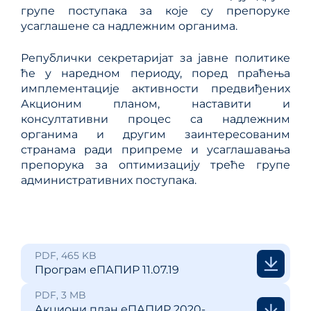
групе поступака за које су препоруке
усаглашене са надлежним органима.
Републички секретаријат за јавне политике
ће у наредном периоду, поред праћења
имплементације активности предвиђених
Акционим планом, наставити и
консултативни процес са надлежним
органима и другим заинтересованим
странама ради припреме и усаглашавања
препорука за оптимизацију треће групе
административних поступака.
PDF, 465 KB
Програм еПАПИР 11.07.19
PDF, 3 MB
Акциони план еПАПИР 2020-