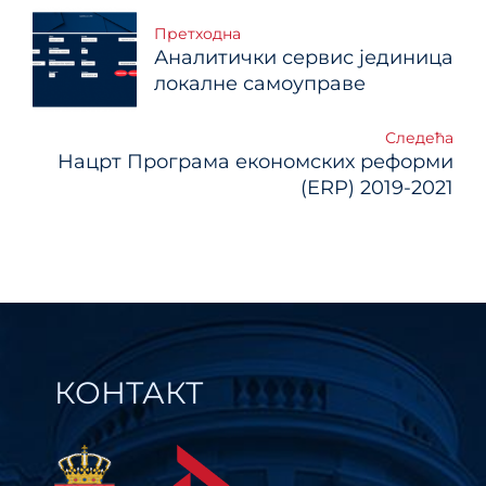
Кретање
Претходна
Аналитички сервис јединица
чланка
локалне самоуправе
Следећа
Нацрт Програма економских реформи
(ERP) 2019-2021
КОНТАКТ