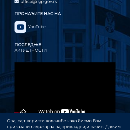
office@rsjp.gov.rs
ПРОНАЂИТЕ НАС НА
YouTube
ПОСЛЕДЊЕ
АКТУЕЛНОСТИ
Прегледач
видео
записа
Овај сајт користи колачиће како бисмо Вам
приказали садржај на најприкладнији начин. Даљим