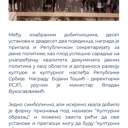
Међу изабраним добитницима, десет
установа и двадесет два појединца, награда је
припала и Републичком секретаријату за
јавне политике, као плод успешне сарадње на
унапређењу квалитета докумената јавних
политика у овој области и доприноса развоју
културе и културног наслеђа Рeпублике
Србије. Награду Бојани Тошић – директорки
РСЈП, уручио је министар Владан
Вукосављевић.
Једно симболично, али искрено хвала добило
је форму признања под називом “Културни
образац” и можемо заиста рећи да ове
установе и прегаоци могу да буду “културни