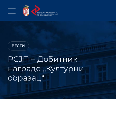
Skip
to
content
ВЕСТИ
РСЈП – Добитник
награде „Културни
образац“