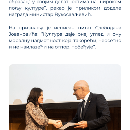
образац” у својим делатностима на широком
пољу културе”, рекао је приликом доделе
награда министар Вукосављевић.
На признању је исписан цитат Слободана
Јовановића: “Култура даје онај углед и ону
моралну надмоћност која, такорећи, неосетно
и не наилазећи на отпор, побеђује”.