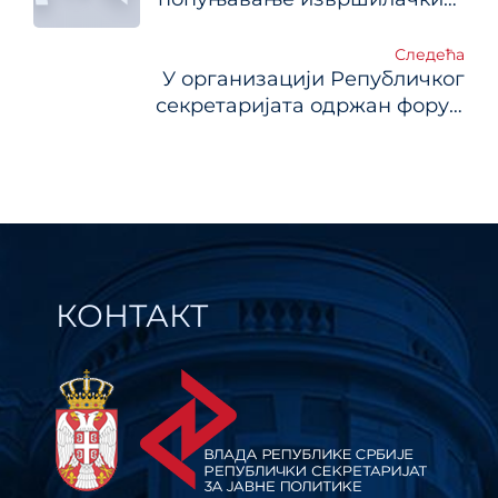
чланка
радних места
Следећа
У организацији Републичког
секретаријата одржан форум
аналитички капацитети у јавној управи
КОНТАКТ