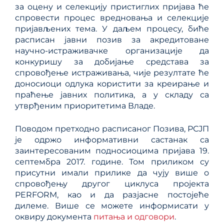
за оцену и селекцију пристиглих пријава ће
спровести процес вредновања и селекције
пријављених тема. У даљем процесу, биће
расписан јавни позив за акредитоване
научно-истраживачке организације да
конкуришу за добијање средстава за
спровођење истраживања, чије резултате ће
доносиоци одлука користити за креирање и
праћење јавних политика, а у складу са
утврђеним приоритетима Владе.
Поводом претходно расписаног Позива, РСЈП
је одржо информативни састанак са
заинтересованим подносиоцима пријава 19.
септембра 2017. године. Том приликом су
присутни имали прилике да чују више о
спровођењу другог циклуса пројекта
PERFORM, као и да разјасне постојеће
дилеме. Више се можете информисати у
оквиру документа
питања и одговори
.