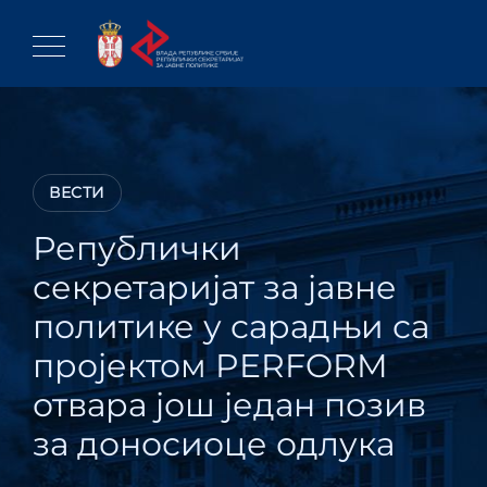
Skip
to
content
ВЕСТИ
Републички
секретаријат за јавне
политике у сарадњи са
пројектом PERFORM
отвара још један позив
за доносиоце одлука