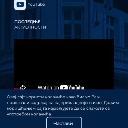
YouTube
ПОСЛЕДЊЕ
АКТУЕЛНОСТИ
Прегледач
видео
записа
Овај сајт користи колачиће како бисмо Вам
приказали садржај на најприкладнији начин. Даљим
коришћењем сајта изјављујете да се слажете са
употребом колачића.
Настави