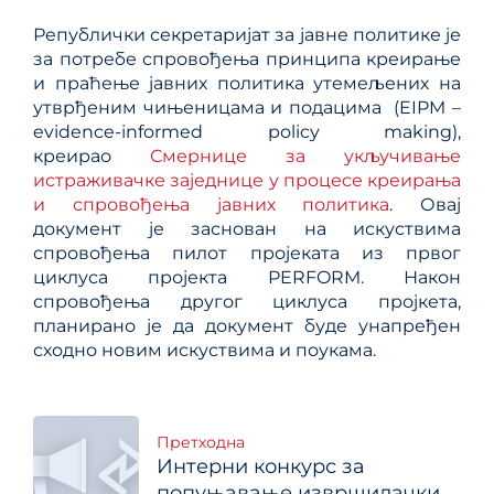
Републички секретаријат за јавне политике је
за потребе спровођења принципа креирање
и праћење јавних политика утемељених на
утврђеним чињеницама и подацима (EIPM –
evidence-informed policy making),
креирао
Смернице за укључивање
истраживачке заједнице у процесе креирања
и спровођења јавних политика
. Овај
документ је заснован на искуствима
спровођења пилот пројеката из првог
циклуса пројекта PERFORM. Након
спровођења другог циклуса пројкета,
планирано је да документ буде унапређен
сходно новим искуствима и поукама.
Кретање
Претходна
Интерни конкурс за
попуњавање извршилачких