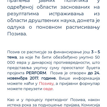
праћења јавних политика у
одређеној области заснованих на
резултатима истраживања из
области друштвених наука, донета је
одлука о поновном расписивању
Позива.
Позив се расписује за финансирање још
3 – 5
тема
, за које ће бити обезбеђено укупно 50
000 евра у динарској противвредности, што
представља укупну суму преосталог буџета
пројекта
PERFORM
. Позив је отворен
до 24.
новембра 2017. године.
Више информација
можете наћи у
Позиву
, а пријавни формулар
можете преузети
овде
.
Као и у процесу претходног Позива, након
истека рока за подношење пријава, Комисија