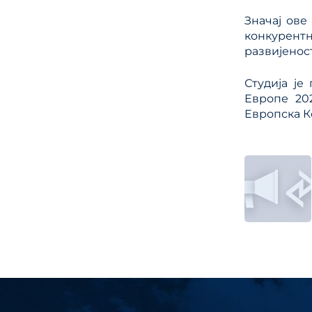
Значај ове
конкурент
развијенос
Студија је
Европе 20
Европска К
Кре
члан