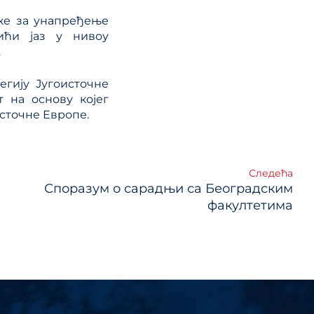
уке за унапређење
ићи јаз у нивоу
.
тегију Југоисточне
т на основу којег
сточне Европе.
Следећа
Споразум о сарадњи са Београдским
факултетима