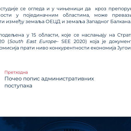
 студије се огледа и у чињеници да кроз препор
ности у појединачним областима, може преваз
ти између земаља ОЕЦД и земаља Западног Балкана
 подељена у 15 области, које се наслањају на Стра
20 (
South East Europe
– SEE 2020) која је докумен
омисија прати ниво конкурентности економија Југои
тање
Претходна
Почео попис административних
ка
поступака