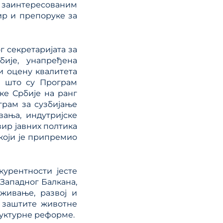
м заинтересованим
ир и препоруке за
г секретаријата за
бије, унапређена
и оцену квалитета
о што су Програм
е Србије на ранг
грам за сузбијање
вања, индутријске
ир јавних полтика
који је припремио
курентности јесте
Западног Балкана,
живање, развој и
и заштите животне
руктурне реформе.