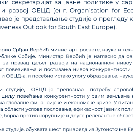
ки секретаријат за јавне политике у с
ања јавним политикама
Калкулатор трошкова
и развој ОЕЦД (енг. Organisation for E
улаторном реформом
прописа
ПРР)
вао је представљање студије о прегледу к
Методологије
veness Outlook for South East Europe).
Приручници и смерн
Анализе из области п
ворио Срђан Вербић министар просвете, науке и тех
система
блике Србије. Министар Вербић је нагласио да ов
в за правац даљег развоја на националном нивоу
г повезивања и постизања нивоа конкурентности 
 и ОЕЦД-а. и посебно истако улогу образовања, науке
и студијe, ОЕЦД је препознао потребу спрово
 циљу повећања конкурентности у свим земљама ко
а глобалне финансијске и економске кризе. У питањ
на области услова пословања, ефикасност јавних поли
, борба против корупције и друге релевантне област
е студије, обухвата шест привреда из Југоисточне Е