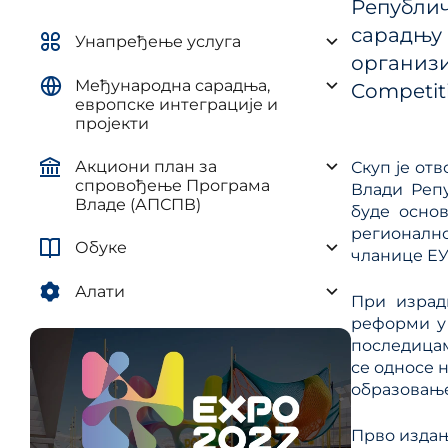
Републич
управљ
елементима плана развоја AП и
сарадњу 
и рег
ЈЛС
Унапређење услуга
(ПУУЈ
организи
Уредба о методологији за
Међународна сарадња,
израду средњорочних планова
Competiti
европске интеграције и
пројекти
Акциони план за
Скуп је от
спровођење Програма
Влади Репу
Владе (АПСПВ)
буде осно
регионално
Обуке
чланице ЕУ
Алати
При израд
реформи у
последицам
се односе 
образовање
Прво издањ