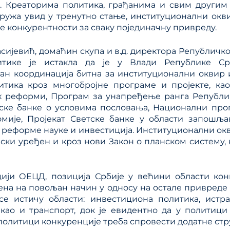
а. Креаторима политика, грађанима и свим други
ружа увид у тренутно стање, институционални окв
 конкурентности за сваку појединачну привреду.
асијевић, домаћин скупа и в.д. директора Републичко
итике је истакла да је у Влади Републике Ср
ан координација битна за институционални оквир 
литика кроз многобројне програме и пројекте, ка
х реформи, Програм за унапређење ранга Републик
ске банке о условима пословања, Национални про
мије, Пројекат Светске банке у области запошља
 реформе науке и инвестиција. Институционални окв
ски уређен и кроз нови Закон о планском систему, 
ији ОЕЦД, позиција Србије у већини области кон
на на повољан начин у односу на остале привреде 
се истичу области: инвестициона политика, истра
 као и транспорт, док је евидентно да у политиц
политици конкуренције треба спровести додатне ст