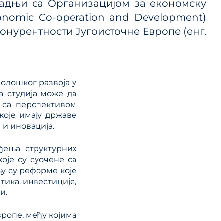
арадњи са Организацијом за економску
 ЈП и
conomic Co-operation and Development)
онурентности Југоисточне Европе (енг.
ице
ланског
нолошког развоја у
а студија може да
 са перспективом
које имају државе
 и иновација.
ђења структурних
је су суочене са
у су реформе које
тика, инвестиције,
и.
вропе, међу којима