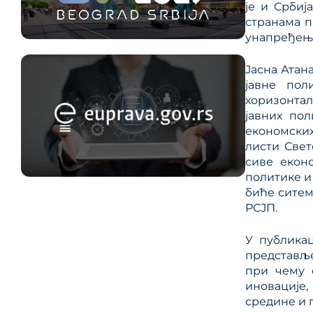
је и Србиј
странама п
унапређење
Јасна Атан
јавне пол
хоризонтал
јавних по
економски
листи Свет
сиве еконо
политике и
биће ситем
РСЈП.
У публикац
представље
при чему 
иновације,
средине и 