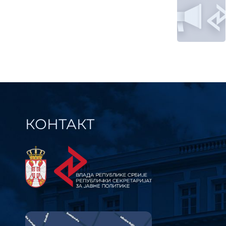
Кре
члан
КОНТАКТ