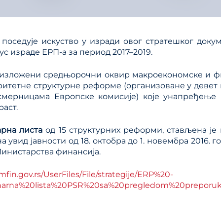
 поседује искуство у изради овог стратешког докуме
ус израде ЕРП-a за период 2017–2019.
 изложени средњорочни оквир макроекономске и ф
ритетне структурне реформе (организованe у девет 
 смерницама Европске комисије) које унапређење 
раст.
рна листа
од 15 структурних реформи, стављена је 
 увид јавности од 18. октобра до 1. новембра 2016. г
инистарства финансија.
fin.gov.rs/UserFiles/File/strategije/ERP%20-
narna%20lista%20PSR%20sa%20pregledom%20preporuk