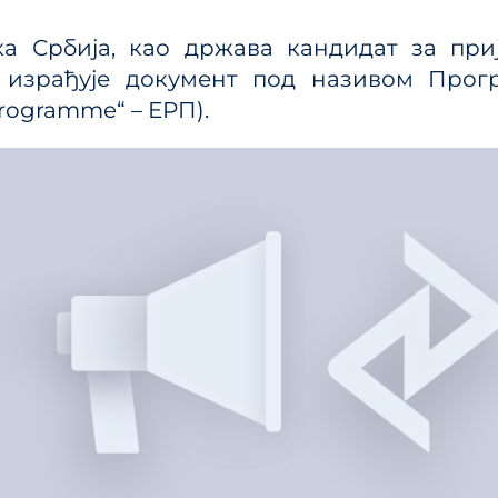
ања јавним политикама
Калкулатор трошкова
улаторном реформом
ка Србија, као држава кандидат за при
прописа
ПРР)
 израђује документ под називом Прог
Методологије
rogramme“ – ЕРП).
Приручници и смерн
Анализе из области п
система