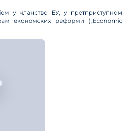
 ЈП и
јем у чланство ЕУ, у претприступном
рам економских реформи („Economic
ице
ланског