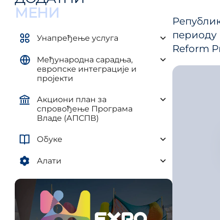
управљ
елементима плана развоја AП и
МЕНИ
и рег
ЈЛС
Републи
(ПУУЈ
периоду
Уредба о методологији за
Унапређење услуга
израду средњорочних планова
Reform P
Међународна сарадња,
европске интеграције и
пројекти
Акциони план за
спровођење Програма
Владе (АПСПВ)
Обуке
Алати