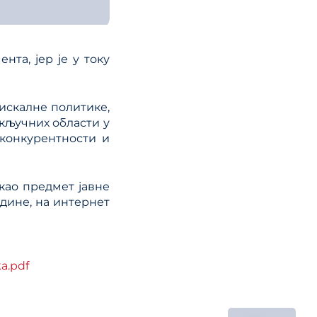
нта, јер је у току
искалне политике,
кључних области у
конкурентности и
као предмет јавне
одине, на интернет
a.pdf