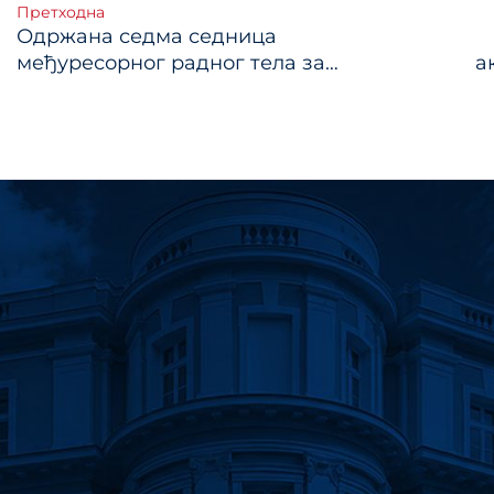
тање
Претходна
Одржана седма седница
ка
међуресорног радног тела за
а
планирање