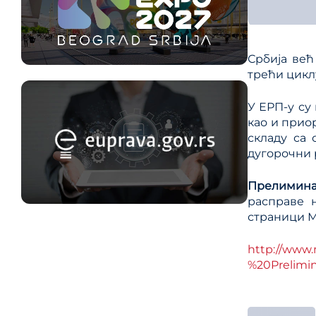
Србија већ
трећи цикл
У ЕРП-у су
као и прио
складу са
дугорочни 
Прелимина
расправе на
страници М
http://www.m
%20Prelimi