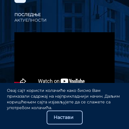
ПОСЛЕДЊЕ
АКТУЕЛНОСТИ
Прегледач
видео
записа
Овај сајт користи колачиће како бисмо Вам
приказали садржај на најприкладнији начин. Даљим
коришћењем сајта изјављујете да се слажете са
употребом колачића.
Настави