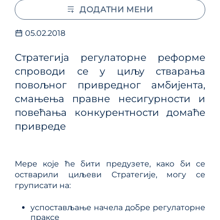
ДОДАТНИ МЕНИ
05.02.2018
Стратегија регулаторне реформе
спроводи се у циљу стварања
повољног привредног амбијента,
смањења правне несигурности и
повећања конкурентности домаће
привреде
Мере које ће бити предузете, како би се
остварили циљеви Стратегије, могу се
груписати на:
успостављање начела добре регулаторне
праксе