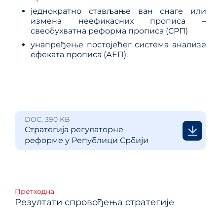
једнократно стављање ван снаге или
измена неефикасних прописа –
свеобухватна реформа прописа (СРП)
унапређење постојећег система анализе
ефеката прописа (АЕП).
DOC, 390 KB
Стратегија регулаторне
реформе у Републици Србији
Кретање
Претходна
Резултати спровођења стратегије
чланка