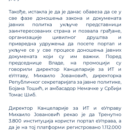
Такође, истакла је да је данас обавеза да се у
све фазе доношења закона и докумената
јавних политка укључе представници
заинтересованих страна и позвала грађане,
организације цивилног друштва и
привредна удружења да посете портал и
укључе се у све процесе доношења јавних
докумената који су им важни. Поред
председнице Владе, на промоцији су
говорили директор Канцеларије за ИТ и
еУптаву, Михаило Јовановић, директорка
Републичког секретаријата за јавне политике,
Бојана Тошић, и амбасадор Немачке у Србији
Томас Шиб.
Директор Канцеларије за ИТ и еУправу
Михаило Јовановић рекао је да Тренутно
3.800 институција користи портал еУправа, а
да је на тој платформи регистровано 1.112.000