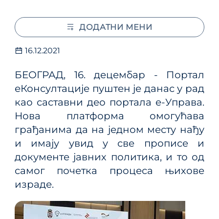
ДОДАТНИ МЕНИ
16.12.2021
БЕОГРАД, 16. децембар - Портал
еКонсултације пуштен је данас у рад
као саставни део портала е-Управа.
Нова платформа омогућава
грађанима да на једном месту нађу
и имају увид у све прописе и
документе јавних политика, и то од
самог почетка процеса њихове
израде.