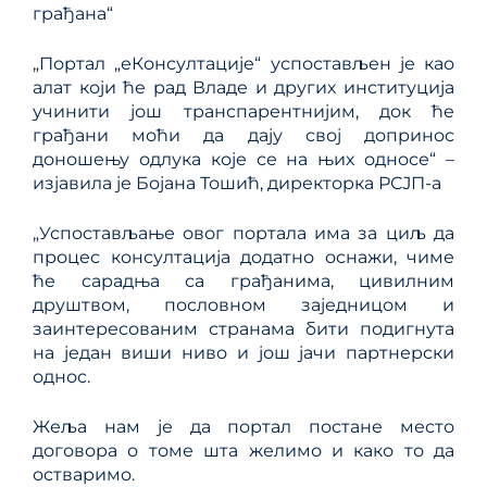
грађана“
„Портал „еКонсултације“ успостављен је као
алат који ће рад Владе и других институција
учинити још транспарентнијим, док ће
грађани моћи да дају свој допринос
доношењу одлука које се на њих односе“ –
изјавила је Бојана Тошић, директорка РСЈП-а
„Успостављање овог портала има за циљ да
процес консултација додатно оснажи, чиме
ће сарадња са грађанима, цивилним
друштвом, пословном заједницом и
заинтересованим странама бити подигнута
на један виши ниво и још јачи партнерски
однос.
Жеља нам је да портал постане место
договора о томе шта желимо и како то да
остваримо.