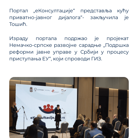
Портал „еКонсултације“ представља кућу
приватно-јавног дијалога“- закључила је
Тошић.
Израду портала подржао је пројекат
Немачко-српске развојне сарадње „Подршка
реформи јавне управе у Србији у процесу
приступања ЕУ“, који спроводи ГИЗ.