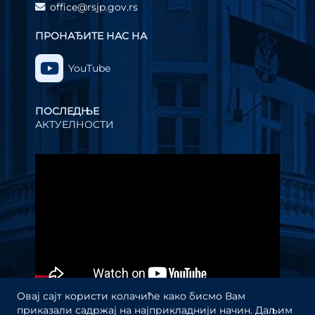
office@rsjp.gov.rs
ПРОНАЂИТЕ НАС НА
YouTube
ПОСЛЕДЊЕ
АКТУЕЛНОСТИ
Прегледач
видео
записа
Овај сајт користи колачиће како бисмо Вам
приказали садржај на најприкладнији начин. Даљим