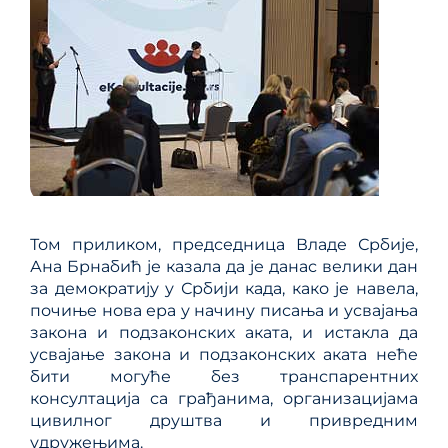
Том приликом, председница Владе Србије,
Ана Брнабић је казала да је данас велики дан
за демократију у Србији када, како је навела,
почиње нова ера у начину писања и усвајања
закона и подзаконских аката, и истакла да
усвајање закона и подзаконских аката неће
бити могуће без транспарентних
консултација са грађанима, организацијама
цивилног друштва и привредним
удружењима.