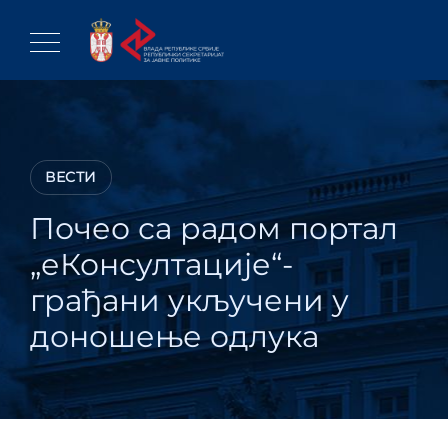
Skip
to
content
ВЕСТИ
Почео са радом портал
„еКонсултације“-
грађани укључени у
доношење одлука