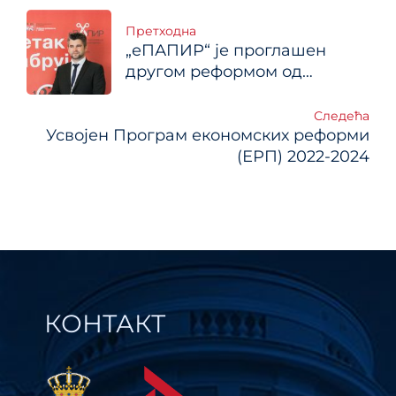
Кретање
Претходна
„еПАПИР“ је проглашен
чланка
другом реформом од
највећег утицаја на грађане
и привреду на глобалном
Следећа
Усвојен Програм економских реформи
такмичењу Open
Government Partnership
(ЕРП) 2022-2024
Impact Awards
КОНТАКТ