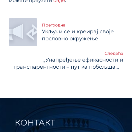
можете преузети
овде
.
Кретање
Претходна
Укључи се и креирај своје
чланка
пословно окружење
Следећа
„Унапређење ефикасности и
транспарентности – пут ка побољшаљу
пословне климе“
КОНТАКТ