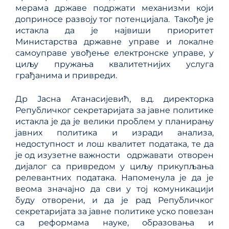
мерама државе подржати механизми који
доприносе развоју тог потенцијала. Такође је
истакла да је највиши приоритет
Министарства државне управе и локалне
самоуправе увођење електронске управе, у
циљу пружања квалитетнијих услуга
грађанима и привреди.
Др Јасна Атанасијевић, в.д. директорка
Републичког секретаријата за јавне политике
истакла је да је велики проблем у планирању
јавних политика и изради анализа,
недоступност и лош квалитет података, те да
је од изузетне важности одржавати отворен
дијалог са привредом у циљу прикупљања
релевантних података. Напоменула је да је
веома значајно да сви у тој комуникацији
буду отворени, и да је рад Републичког
секретаријата за јавне политике уско повезан
са реформама науке, образовања и