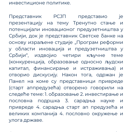
инвестиционе политике.
Представник РСЈП представио је
презентацију на тему Тренутно стање и
потенцијали иновационог предузетништва у
Србији, док је представник Светске банке на
основу израљене студије „Програм реформи
у области иновација и предузетништва у
Србији“, издвојио четири кључне теме
(конкуренција, образовање односно људски
капитал, финансирање и истраживања) и
отворио дискусију. Након тога, одржан је
Панел на коме су представници привреде
(старт аппредузећа) отворено говорили на
следеће теме: 1. образовање 2. инвестирање и
пословна подршка 3. сарадња науке и
привреде 4. сарадња старт ап предузећа и
великих компанија 4. пословно окружење и
улога државе.