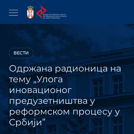
Skip
to
content
ВЕСТИ
Одржана радионица на
тему „Улога
иновационог
предузетништва у
реформском процесу у
Србији”