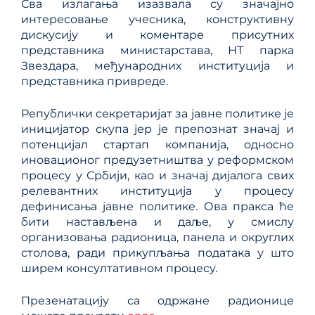
Сва излагања изазвала су значајно
интересовање учесника, конструктивну
дискусију и коментаре присутних
представника министарстава, НТ парка
Звездара, међународних институција и
представника привреде.
Републички секретаријат за јавне политике је
иницијатор скупа јер је препознат значај и
потенцијал стартап компанија, односно
иновационог предузетништва у реформском
процесу у Србији, као и значај дијалога свих
релевантних институција у процесу
дефинисања јавне политике. Ова пракса ће
бити настављена и даље, у смислу
организовања радионица, панела и округлих
столова, ради прикупљања података у што
ширем консултативном процесу.
Презенатацију са одржане радионице