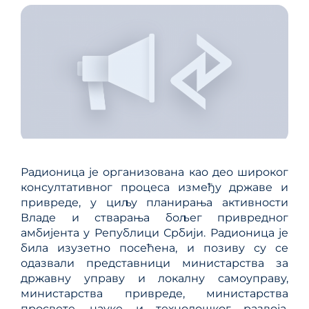
Радионица је организована као део широког
консултативног процеса између државе и
привреде, у циљу планирања активности
Владе и стварања бољег привредног
амбијента у Републици Србији. Радионица је
била изузетно посећена, и позиву су се
одазвали представници министарства за
државну управу и локалну самоуправу,
министарства привреде, министарства
просвете, науке и технолошког развоја,