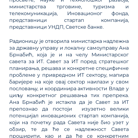
министарства трговине, туризма и
телекомуникација, Иновационог фонда,
представници стартап компанија,
представници УНДП, Светске банке.
Радионицу је отворила министарка надлежна
за државну управу и локалну самоуправу Ана
Брнабић, која је и на челу Министарског
савета за ИТ. Савет за ИТ поред стратешког
планирања, решава и конкретне специфичне
проблеме у привредном ИТ сектору, мапира
баријере на које овај сектор наилази у свом
пословању, и координира активности Владе у
циљу конкретног решавања тих препрека.
Ана Брнабић је истакла да је Савет за ИТ
препознао да постоји изузетно велики
потенцијал иновационих стартап компанија,
који на почетку рада Савета није био узет у
обзир, те да ће се надлежност Савета
проширити, као и да ће се конкретним