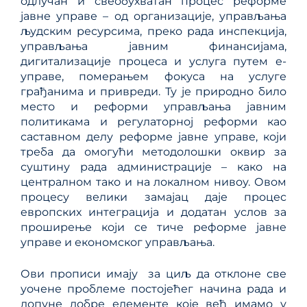
одлучан и свеобухватан процес реформе
јавне управе – од организације, управљања
људским ресурсима, преко рада инспекција,
управљања јавним финансијама,
дигитализације процеса и услуга путем е-
управе, померањем фокуса на услуге
грађанима и привреди. Ту је природно било
место и реформи управљања јавним
политикама и регулаторној реформи као
саставном делу реформе јавне управе, који
треба да омогући методолошки оквир за
суштину рада администрације – како на
централном тако и на локалном нивоу. Овом
процесу велики замајац даје процес
eвропских интеграција и додатан услов за
проширење који се тиче реформе јавне
управе и економског управљања.
Ови прописи имају за циљ да отклоне све
уочене проблеме постојећег начина рада и
допуне добре елементе које већ имамо у