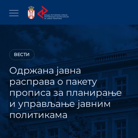
Skip
to
content
ВЕСТИ
Одржана јавна
расправа о пакету
прописа за планирање
и управљање јавним
политикама