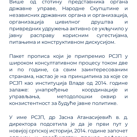
Више од стотину представника органа
државне управе, Народне Скупштине и
независних државних органа и организација,
организација цивилног друштва и
привредних удружења активно се укључило у
јавну расправу корисним сугестијама,
питањима и конструктивном дискусијом.
Пакет прописа који је припремио РСЈП у
широком консултативном процесу током две
и по године, са свим заинтересованим
странама, настао је на принципима за које се
РСЈП као институција Владе од 2014. године
залаже: унапређење координације и
управљања, методолошки оквир и
конзистентност за будуће јавне политике.
У име РСЈП, др Јасна Атанасијевић в. д.
директора подсетила је да је први пут у
новијој српској историји, 2014. године започет