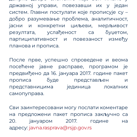
државној управи, повезавши их у један
систем. Главни постулати које прописује су –
добро разумевање проблема, аналитичност,
јасни и конкретни циљеви, мерљивост
резултата, услађеност са буџетом,
партиципативност и повезаност између
планова и прописа.
После прве, успешно спроведене и веома
посећене јавне расправе, програмом је
предвиђено да 16. јануара 2017. године пакет
прописа буде представљен и
представницима јединица локалних
самопуправа.
Сви заинтересовани могу послати коментаре
на предложени пакет прописа закључно са
20. јануаром 2017. године на
адресу:
javna.rasprava@rsjp.gov.rs