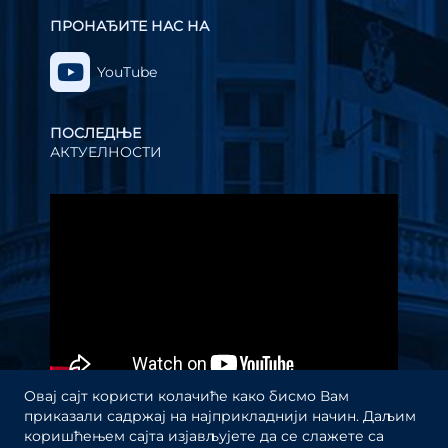
ПРОНАЂИТЕ НАС НА
YouTube
ПОСЛЕДЊЕ
АКТУЕЛНОСТИ
Прегледач
видео
записа
Овај сајт користи колачиће како бисмо Вам
приказали садржај на најприкладнији начин. Даљим
коришћењем сајта изјављујете да се слажете са