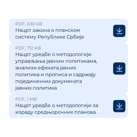
PDF, 630 KB
Нацрт закона о планском
систему Републике Србије
PDF, 712 KB
Нацрт уредбе о методологији
управљањa јавним политикама,
анализи ефеката јавних
политика и прописа и садржају
појединачних докумената
јавних политика
PDF, 1 MB
Нацрт уредбе о методологији за
израду средњорочних планова.