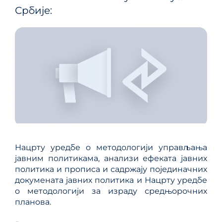
Србије:
Нацрту уредбе о методологији управљањa
јавним политикама, анализи ефеката јавних
политика и прописа и садржају појединачних
докумената јавних политика и Нацрту уредбе
о методологији за израду средњорочних
планова.