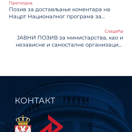
Кретање
Претходна
Позив за достављање коментара на
чланка
Нацрт Националног програма за
сузбијање сиве економије
Следећа
ЈАВНИ ПОЗИВ за министарства, као и
независне и самосталне организације
које врше јавна овлашћења
КОНТАКТ