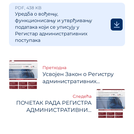
PDF, 438 KB
Уредба о вођењу,
функционисању и утврђивању
података који се уписују у
Регистар административних
поступака
Кретање
Претходна
Усвојен Закон о Регистру
чланка
административних
поступака
Следећа
ПОЧЕТАК РАДА РЕГИСТРА
АДМИНИСТРАТИВНИХ
ПОСТУПАКА