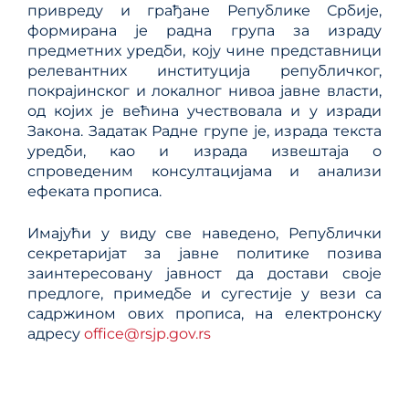
привреду и грађане Републике Србије,
формирана је радна група за израду
предметних уредби, коју чине представници
релевантних институција републичког,
покрајинског и локалног нивоа јавне власти,
од којих је већина учествовала и у изради
Закона. Задатак Радне групе је, израда текста
уредби, као и израда извештаја о
спроведеним консултацијама и анализи
ефеката прописа.
Имајући у виду све наведено, Републички
секретаријат за јавне политике позива
заинтересовану јавност да достави своје
предлоге, примедбе и сугестије у вези са
садржином ових прописа, на електронску
адресу
office@rsjp.gov.rs