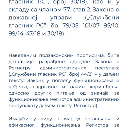
гласник РС”, број 30/18), као и у
складу са чланом 77. став 2. Закона о
државној управи („Службени
гласник РС”, бр. 79/05, 101/07, 95/10,
99/14, 47/18 и 30/18).
Наведеним подзаконским прописима, биће
детаљније разрађене одредбе Закона о
Регистру административних поступака
(„Службени гласник РС”, број 44/21 – у даљем
тексту: Закон), у погледу функционисања и
вођења, садржине и начин коришћења,
односно других питања од значаја за
функционисање Регистра административних
поступака (у даљем тексту: Регистар).
Имајући у виду значај успостављања и
ефикасног функционисања Регистра за