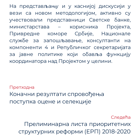
На представљању и у каснијој дискусији у
вези са новом методологијом, активно су
учествовали представници Светске банке,
министарстава – корисника Пројекта,
Привредне коморе Србије, Национале
службе за запошљавање, консултанти на
компоненти 4 и Републичког секретаријата
за јавне политике који обавља функцију
координатора над Пројектом у целини.
Кретање
Претходна
Коначни резултати спровођења
чланка
поступка оцене и селекције
Следећа
Прелиминарна листа приоритетних
структурних реформи (ЕРП) 2018-2020