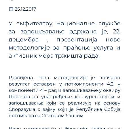
25.12.2017
У амфитеатру Националне службе
за запошљавање одржана је, 22.
децембра , презентација нове
методологије за праћење услуга и
активних мера тржишта рада.
Развијена нова методологија је значајан
резултат остварен у поткомпоненти 4.2. у
компоненти 4 – рад и запошљавање у оквиру
Пројекта за унапређење конкурентности и
запошљавања који се реализује на основу
Споразума о зајму који је Република Србија
потписала са Светском банком.
Нову методологују у функцији побољшања