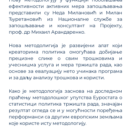
ефективности активних мера запошљавања
представили су Неда Милановић и Милан
Ђуретановић из Националне службе за
запошљавање и консултант на Пројекту,
проф. др Михаил Арандаренко.
Нова методолигија је развијени алат који
креаторима политика омогућава добијање
прецизне слике о свим трошковима и
учесницма услуга и мера тржишта рада, као
основе за евалуацију нето учинака програма
и за даљу анализу трошкова и користи.
Како је методологија заснова на доследном
праћењу методолошког упутства Еуростата о
статистици политика тржишта рада, значајан
резултат огледа се и у могућности поређења
перформанси са другим европским земљама
које користе исту методологију.