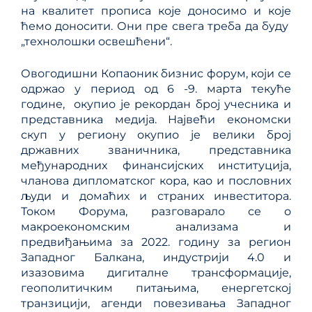
на квалитет прописа које доносимо и које
ћемо доносити. Они пре свега треба да буду
„технолошки освешћени“.
Овогодишни Копаоник бизнис форум, који се
одржао у период од 6 -9. марта текуће
године, окупио је рекордан број учесника и
представника медија. Највећи економски
скуп у региону окупио је велики број
државних званичника, представника
међународних финансијских институција,
чланова дипломатског кора, као и пословних
људи и домаћих и страних инвеститора.
Током Форума, разговарало се о
макроекономским анализама и
предвиђањима за 2022. годину за регион
Западног Балкана, индустрији 4.0 и
изазовима дигиталне трансформације,
геополитичким питањима, енергетској
транзицији, агенди повезивања Западног