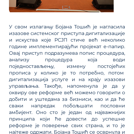
У свом излагању Бојана Тошић је нагласила
изазове системског приступа дигитализације
и искуства које РСЈП стиче већ неколико
године имплементирајући пројекат е-папир.
Овај приступ подразумева попис процедура,
анализу процедура која води
поједностављењу, измену постојећих
прописа у колико је то потребно, потом
дигитализација услуге и на крају изазови
управљања. Такође, напоменула је да у
оквиру ове реформе већ можемо говорити о
добити и уштедама за бизниси, као и да ће
сваки напредак побољшати пословни
амбијент. Оно сто је један од најважнијих
принципа који ће довести до успешне
реформе је поверење свих страна, и то је
најтеже одржати. Бојана Тошић се осврнула и