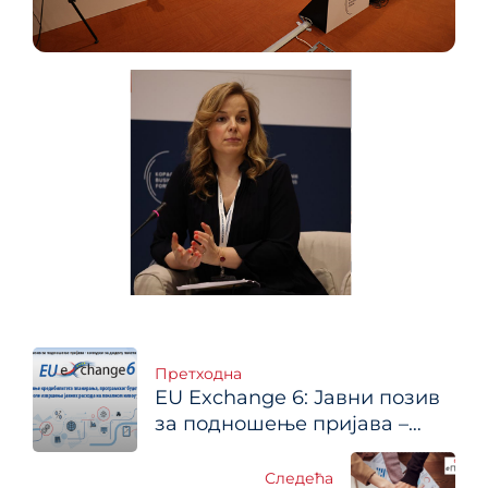
Кретање
Претходна
EU Exchange 6: Јавни позив
чланка
за подношење пријава –
конкурси за доделу пакета
подршке за: израду планова
Следећа