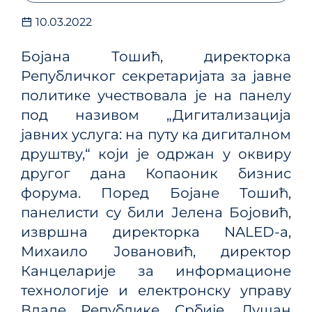
10.03.2022
Бојана Тошић, директорка
Републичког секретаријата за јавне
политике учествовала је на панелу
под називом „Дигитализација
јавних услуга: на путу ка дигиталном
друштву,“ који је одржан у оквиру
другог дана Копаоник бизнис
форума. Поред Бојане Тошић,
панелисти су били Јелена Бојовић,
извршна директорка NALED-а,
Михаило Јовановић, директор
Канцеларије за информационе
технологије и електронску управу
Владе Републике Србије, Душан