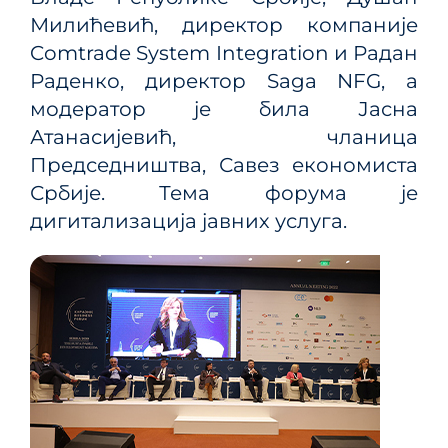
Милићевић, директор компаније
Comtrade System Integration и Радан
Раденко, директор Saga NFG, а
модератор је била Јасна
Атанасијевић, чланица
Председништва, Савез економиста
Србије. Тема форума је
дигитализација јавних услуга.