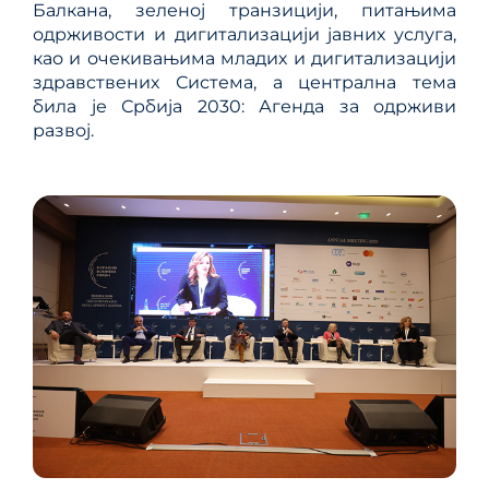
Балкана, зеленој транзицији, питањима
одрживости и дигитализацији јавних услуга,
као и очекивањима младих и дигитализацији
здравствених Система, а централна тема
била је Србија 2030: Агенда за одрживи
развој.