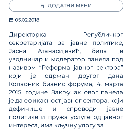
ДОДАТНИ МЕНИ
05.02.2018
Директорка Републичког
секретаријата за јавне политике,
Јасна Атанасијевић, била је
уводничар и модератор панела под
називом “Реформа јавног сектора”
који је одржан другог дана
Копаоник бизнис форума, 4. марта
2015. године. Закључак овог панела
је да ефикасност јавног сектора, који
дефинише и спроводи јавне
политике и пружа услуге од јавног
интереса, има кључну улогу за...