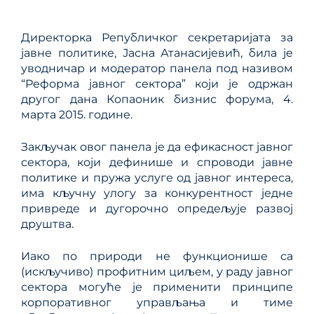
Директорка Републичког секретаријата за
јавне политике, Јасна Атанасијевић, била је
уводничар и модератор панела под називом
“Реформа јавног сектора” који је одржан
другог дана Копаоник бизнис форума, 4.
марта 2015. године.
Закључак овог панела је да ефикасност јавног
сектора, који дефинише и спроводи јавне
политике и пружа услуге од јавног интереса,
има кључну улогу за конкурентност једне
привреде и дугорочно опредељује развој
друштва.
Иако по природи не функционише са
(искључиво) профитним циљем, у раду јавног
сектора могуће је применити принципе
корпоративног управљања и тиме