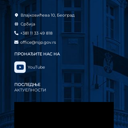
Влајковићева 10, Београд
Србија
+381 11 33 49 818
office@rsjp.gov.rs
ПРОНАЂИТЕ НАС НА
YouTube
ПОСЛЕДЊЕ
АКТУЕЛНОСТИ
Прегледач
видео
записа