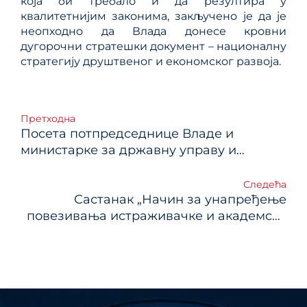
која би требало и да резултира у
квалитетнијим законима, закључено је да је
неопходно да Влада донесе кровни
дугорочни стратешки документ – националну
стратегију друштвеног и економског развоја.
Кретање
Претходна
Посета потпредседнице Владе и
чланка
министарке за државну управу и
локалну самоуправу
Следећа
Састанак „Начин за унапређење
повезивања истраживачке и академске
заједнице“