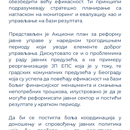
обезбедити већу ефикасност. Ти принципи
подразумевају стратешко планирање са
нагласком на мониторинг и евалуацију као и
управљање на бази резултата.
Представљен је Акциони план за реформу
јавне управе у наредном трогодишњем
периоду који уводи елементе доброг
управљања. Дискутовало се и о проблемима
у раду јавних предузећа, а на примеру
реорганизације ЈП ЕПС која је у току, те
градских комуналних предузећа у Београду
која су успела да повећају ефикасност на бази
бољег финансијског менаџмента и смањења
непотребних трошкова, илустровано је да је
могуће реформисати јавни сектор и постићи
резултате у кратком периоду.
Да би се постигла боља координација у
доношењу и спровођењу јавних политика